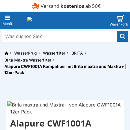
Versand
kostenlos
ab 50€
Was
suchen
Sie?
Wasserkrug
Wasserfilter
BRITA
h
Brita Maxtra Wasserfilter
o
Alapure CWF1001A Kompatibel mit Brita maxtra und Maxtra+ |
m
12er-Pack
e
Alapure CWF1001A
EIGENMARKE