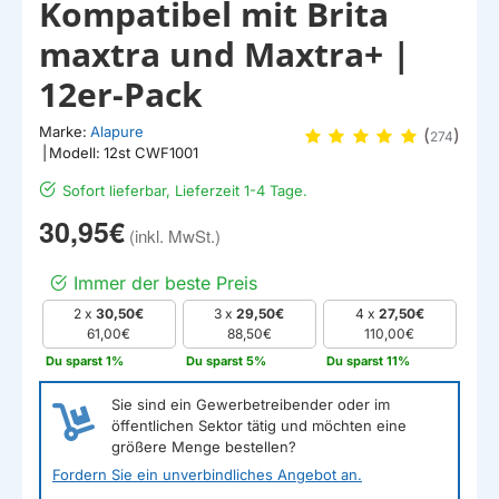
Kompatibel mit Brita
maxtra und Maxtra+ |
12er-Pack
Marke:
Alapure
(
)
274
|
Modell:
12st CWF1001
Sofort lieferbar, Lieferzeit 1-4 Tage.
30,95€
Immer der beste Preis
2 x
30,50€
3 x
29,50€
4 x
27,50€
61,00€
88,50€
110,00€
Du sparst 1%
Du sparst 5%
Du sparst 11%
Sie sind ein Gewerbetreibender oder im
öffentlichen Sektor tätig und möchten eine
größere Menge bestellen?
Fordern Sie ein unverbindliches Angebot an.