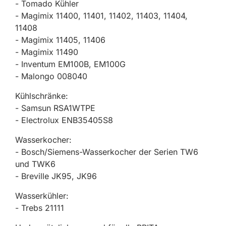
- Tomado Kühler
- Magimix 11400, 11401, 11402, 11403, 11404,
11408
- Magimix 11405, 11406
- Magimix 11490
- Inventum EM100B, EM100G
- Malongo 008040
Kühlschränke:
- Samsun RSA1WTPE
- Electrolux ENB35405S8
Wasserkocher:
- Bosch/Siemens-Wasserkocher der Serien TW6
und TWK6
- Breville JK95, JK96
Wasserkühler:
- Trebs 21111