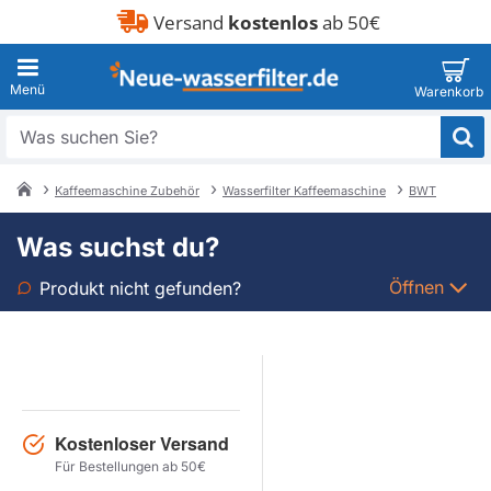
Versand
kostenlos
ab 50€
Was
suchen
Sie?
Kaffeemaschine Zubehör
Wasserfilter Kaffeemaschine
BWT
home
Was suchst du?
Öffnen
Produkt nicht gefunden?
Art
Marke
Kostenloser Versand
Modell
Für Bestellungen ab 50€