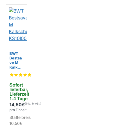
BWT
Bestsa
ve M
Kalksc
hutzpa
d
KS10I0
Sofort 
0A00
lieferbar, 
Lieferzeit 
1-4 Tage
14,50€
pro Einheit
Staffelpreis
10,50€