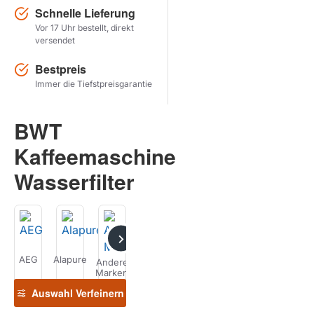
Schnelle Lieferung
Vor 17 Uhr bestellt, direkt
Herstel zoekopdracht
versendet
PRODUKTE ANZEIGEN
Bestpreis
Immer die Tiefstpreisgarantie
BWT
Kaffeemaschine
Wasserfilter
AEG
Alapure
AquaCrest
Ariston
Boretti
Bosch
Andere
Marken
Auswahl Verfeinern