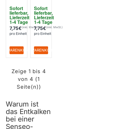
)
(250mL
Sofort 
Sofort 
CA652
)
lieferbar, 
lieferbar, 
0/00
Lieferzeit 
Lieferzeit 
1-4 Tage
1-4 Tage
7,75€
7,75€
pro Einheit
pro Einheit
+ WARENKORB
+ WARENKORB
Zeige 1 bis 4
von 4 (1
Seite(n))
Warum ist
das Entkalken
bei einer
Senseo-