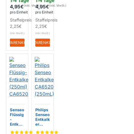
1-4 Tage
1-4 Tage
(250ml
)
4,95€
4,95€
pro Einheit
pro Einheit
Staffelpreis
Staffelpreis
2,25€
2,25€
+ WARENKORB
+ WARENKORB
Senseo
Philips
Flüssig
Senseo
-
Entkalk
Entkalk
er
er
CA652
(250ml
0