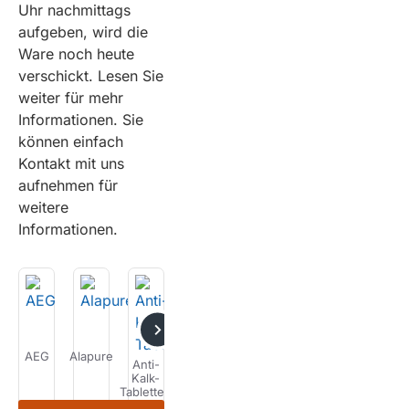
Uhr nachmittags
aufgeben, wird die
Ware noch heute
verschickt. Lesen Sie
weiter für mehr
Informationen. Sie
können einfach
Kontakt mit uns
aufnehmen für
weitere
Informationen.
AEG
Alapure
ATAG
Bauknecht
Bosch
Bravilor
De
Anti-
Kalk-
Tabletten