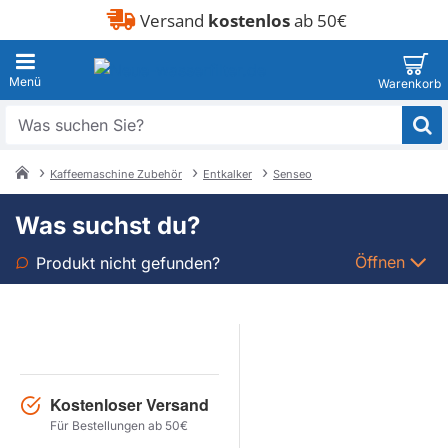
Versand
kostenlos
ab 50€
Was
suchen
Sie?
Kaffeemaschine Zubehör
Entkalker
Senseo
home
Was suchst du?
Öffnen
Produkt nicht gefunden?
Art
Marke
Kostenloser Versand
Modell
Für Bestellungen ab 50€