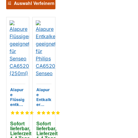
Auswahl Verfeinern
Alapur
Alapur
e
e
Flüssig
Entkalk
entkalk
er
er
geeign
geeign
et für
et für
Philips
Sofort 
Sofort 
Senseo
CA652
lieferbar, 
lieferbar, 
CA652
0
Lieferzeit 
Lieferzeit 
0/00
Senseo
EIGENMARKE
EIGENMARKE