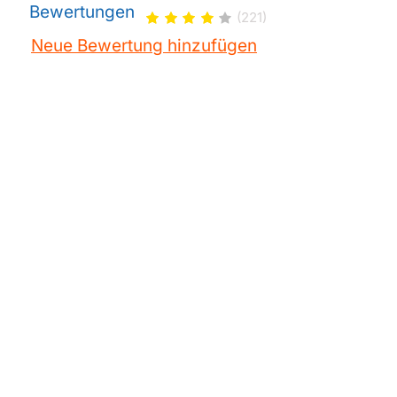
Siemens
CT918L1B0/01
Bewertungen
(221)
Siemens
CT918L1B0/02
Neue Bewertung hinzufügen
Siemens
CT918L1B0/03
Siemens
CT918L1B0/04
Siemens
CT918L1B0/05
Siemens
CT918L1B0/T5
Siemens
CT918L1B0F/01
Siemens
CT918L1B0W/02
Siemens
CT918L1B0W/03
Siemens
CT918L1D0
Siemens
CT918L1D0/01
Siemens
CT918L1D0/02
Siemens
CT918L1D0/03
Siemens
CT918L1D0/04