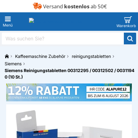
Versand
kostenlos
ab 50€
Was
suchen
Sie?
Kaffeemaschine Zubehör
reinigungstabletten
h
Siemens
o
Siemens Reinigungstabletten 00312295 / 00312502 / 0031194
m
0 (10 St.)
e