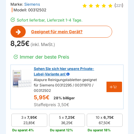
Marke:
Siemens
(
)
221
|
Modell:
00312502
Sofort lieferbar, Lieferzeit 1-4 Tage.
Geeignet für mein Gerät?
8,25€
Immer der beste Preis
Sehen Sie sich hier unsere Private-
Label-Variante an!
Alapure Reinigungstabletten geeignet
für Siemens 00312295 / 00311970 /
00312502
5,95€
28% billiger
Staffelpreis
3,50€
3 x
7,95€
5 x
7,25€
10 x
6,75€
23,85€
36,25€
67,50€
Du sparst 4%
Du sparst 12%
Du sparst 18%