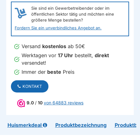
Sie sind ein Gewerbetreibender oder im
öffentlichen Sektor tätig und möchten eine
größere Menge bestellen?
Fordern Sie ein unverbindliches Angebot an.
Versand
kostenlos
ab 50€
Werktagen vor
17 Uhr
bestellt,
direkt
versendet!
Immer der
beste
Preis
KONTAKT
9.0
/
10
von 64883 reviews
Huismerkdeal
Produktbezeichnung
Produktb