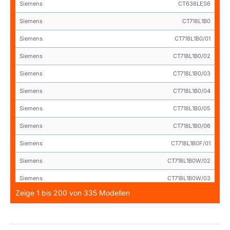
Siemens
CT636LES6
Siemens
CT718L1B0
Siemens
CT718L1B0/01
Siemens
CT718L1B0/02
Siemens
CT718L1B0/03
Siemens
CT718L1B0/04
Siemens
CT718L1B0/05
Siemens
CT718L1B0/06
Siemens
CT718L1B0F/01
Siemens
CT718L1B0W/02
Siemens
CT718L1B0W/03
Zeige 1 bis 200 von 335 Modellen
Siemens
CT836LEB6
Siemens
CT918L1B0