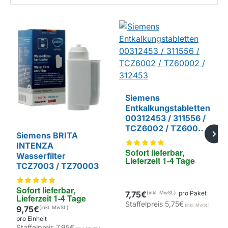
Siemens
Entkalkungstabletten
00312453 / 311556 /
TCZ6002 / TZ60002
Siemens BRITA
/ 312453
INTENZA
Sofort lieferbar, 
Wasserfilter
Lieferzeit 1-4 Tage
TCZ7003 / TZ70003
Sofort lieferbar, 
7,75€
pro Paket
Lieferzeit 1-4 Tage
Staffelpreis
5,75€
9,75€
pro Einheit
Staffelpreis
7,95€