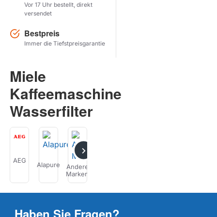
Vor 17 Uhr bestellt, direkt
versendet
Herstel zoekopdracht
Bestpreis
PRODUKTE ANZEIGEN
Immer die Tiefstpreisgarantie
Miele
Kaffeemaschine
Wasserfilter
AEG
Alapure
AquaCrest
Ariston
Boretti
Bosch
Andere
Marken
Haben Sie Fragen?