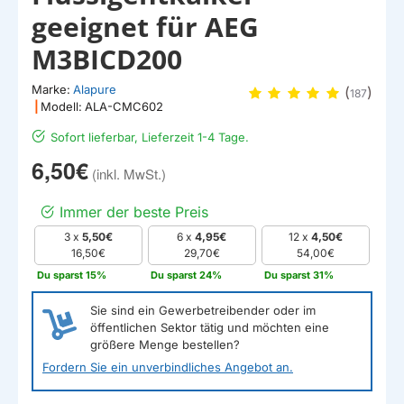
geeignet für AEG
M3BICD200
Marke:
Alapure
(
)
187
|
Modell:
ALA-CMC602
Sofort lieferbar, Lieferzeit 1-4 Tage.
6,50€
Immer der beste Preis
3 x
5,50€
6 x
4,95€
12 x
4,50€
16,50€
29,70€
54,00€
Du sparst 15%
Du sparst 24%
Du sparst 31%
Sie sind ein Gewerbetreibender oder im
öffentlichen Sektor tätig und möchten eine
größere Menge bestellen?
Fordern Sie ein unverbindliches Angebot an.