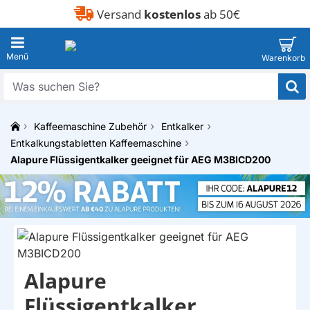
Versand
kostenlos
ab 50€
Was
suchen
Sie?
Kaffeemaschine Zubehör
Entkalker
h
Entkalkungstabletten Kaffeemaschine
o
Alapure Flüssigentkalker geeignet für AEG M3BICD200
m
e
Alapure
EIGENMARKE
Flüssigentkalker