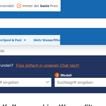
rsendet!
Immer der
beste
Preis
irlpool & Pool
Mehr Wasserfilter
Mehr Geräte
nex
funden?
Frag einfach in unserem Chat nach!
Modell