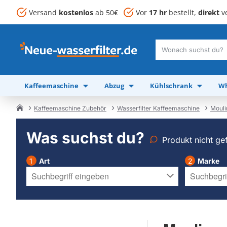
Versand
kostenlos
ab 50€
Vor
17 hr
bestellt,
direkt
ve
Wonach
suchst
du?
Kaffeemaschine
Abzug
Kühlschrank
Wh
Kaffeemaschine Zubehör
Wasserfilter Kaffeemaschine
Mouli
home
Was suchst du?
Produkt nicht ge
Art
Marke