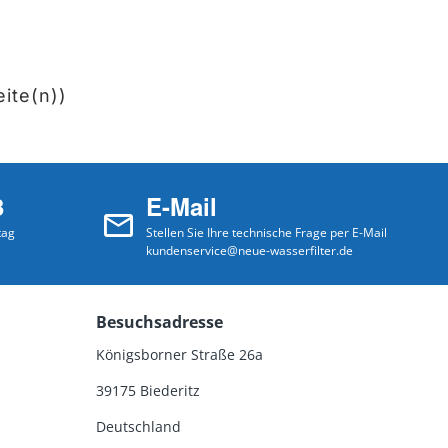
eite(n))
3
E-Mail
tag
Stellen Sie Ihre technische Frage per E-Mail
kundenservice@neue-wasserfilter.de
Besuchsadresse
Königsborner Straße 26a
39175 Biederitz
Deutschland