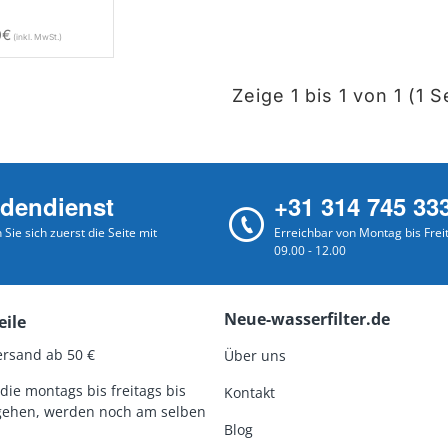
0€
Zeige 1 bis 1 von 1 (1 S
dendienst
+31 314 745 33
Sie sich zuerst die Seite mit
Erreichbar von Montag bis Frei
09.00 - 12.00
Neue-wasserfilter.de
eile
ersand ab 50 €
Über uns
die montags bis freitags bis
Kontakt
gehen, werden noch am selben
Blog