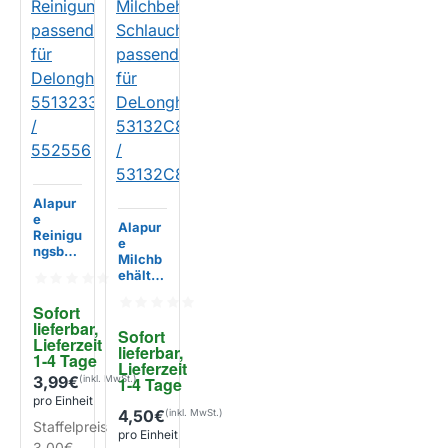
Alapur
e
Alapur
Reinigu
e
ngsbür
Milchb
ste
ehälter
passen
-
d für
Schlau
Sofort 
Delong
ch
lieferbar, 
hi
Sofort 
passen
Lieferzeit 
551323
lieferbar, 
d für
1-4 Tage
3861 /
Lieferzeit 
DeLong
EIGENMARKE
552556
3,99€
1-4 Tage
hi
pro Einheit
53132C
4,50€
8204 /
EIGENMARKE
Staffelpreis
53132C
pro Einheit
3,00€