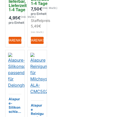
lieferbar, 
d für
1-4 Tage
3
Lieferzeit 
DeLong
EIGENMARKE
7,50€
1-4 Tage
hi
pro Einheit
531324
4,95€
6091
Staffelpreis
pro Einheit
5,49€
+ WARENKORB
+ WARENKORB
Alapur
e-
Alapur
Silikon
e
schlau
Reinigu
ch