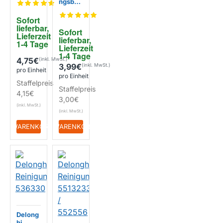
ngsbür
passen
ste für
d für
EIGENMARKE
Milchs
Sofort 
Delong
ysteme
lieferbar, 
hi
Sofort 
ALA-
Lieferzeit 
lieferbar, 
EIGENMARKE
CMC50
1-4 Tage
Lieferzeit 
2
1-4 Tage
4,75€
3,99€
pro Einheit
pro Einheit
Staffelpreis
Staffelpreis
4,15€
3,00€
+ WARENKORB
+ WARENKORB
Delong
hi