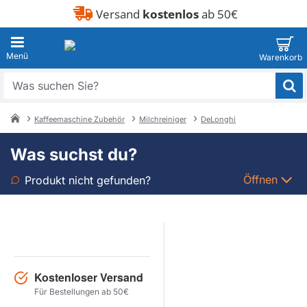
Versand
kostenlos
ab 50€
Was
suchen
Sie?
Kaffeemaschine Zubehör
Milchreiniger
DeLonghi
home
Was suchst du?
Öffnen
Produkt nicht gefunden?
Art
Marke
Kostenloser Versand
Modell
Für Bestellungen ab 50€