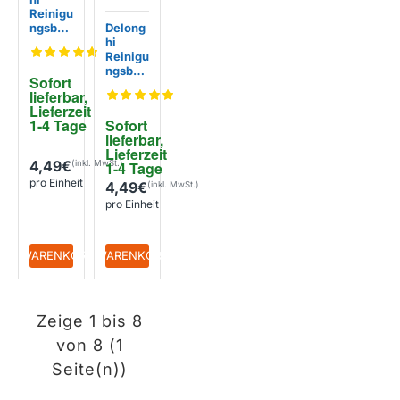
Reinigu
ngsbür
Delong
ste
hi
536330
Reinigu
ngsbür
Sofort 
ste
lieferbar, 
551323
Lieferzeit 
3861 /
1-4 Tage
Sofort 
552556
lieferbar, 
Lieferzeit 
4,49€
1-4 Tage
pro Einheit
4,49€
pro Einheit
+ WARENKORB
+ WARENKORB
Zeige 1 bis 8
von 8 (1
Seite(n))