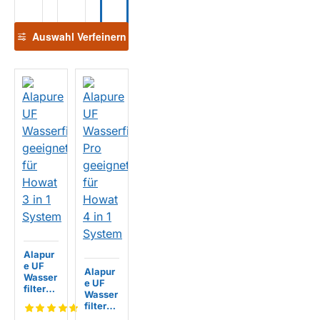
Ionen-
Harz
Auswahl Verfeinern
Alapur
e UF
Alapur
Wasser
e UF
filter
Wasser
geeign
filter
et für
Pro