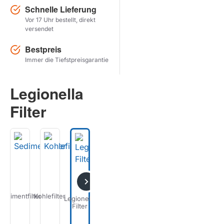
Schnelle Lieferung
Vor 17 Uhr bestellt, direkt
Herstel zoekopdracht
versendet
PRODUKTE ANZEIGEN
Bestpreis
Immer die Tiefstpreisgarantie
Legionella
Filter
Sedimentfilter
Kohlefilter
Legionella
Waschbarer
Fluorid-
Eisen
Anti-
Filter
Filter
Filter
Wasserfilter
Deminerali
Scaling
Eisen
| D
|