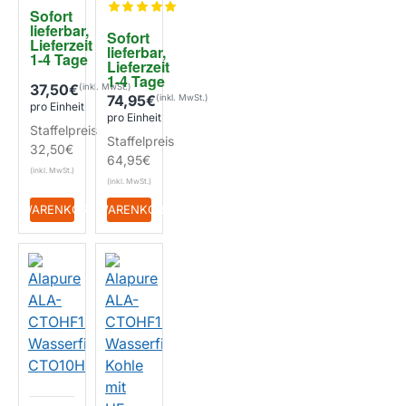
Howat
geeign
Sofort 
3 in 1
et für
lieferbar, 
System
Sofort 
Howat
Lieferzeit 
lieferbar, 
4 in 1
1-4 Tage
Lieferzeit 
System
EIGENMARKE
1-4 Tage
37,50€
74,95€
pro Einheit
EIGENMARKE
pro Einheit
Staffelpreis
Staffelpreis
32,50€
64,95€
+ WARENKORB
+ WARENKORB