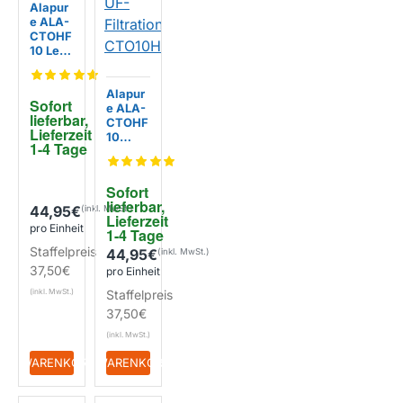
Alapur
e ALA-
CTOHF
10 Legi
onellen
-
Wasser
Alapur
EIGENMARKE
Sofort 
filter A
e ALA-
lieferbar, 
LA-
CTOHF
Lieferzeit 
CTO10
10
1-4 Tage
HF
Wasser
filter
Kohle
Sofort 
mit UF-
lieferbar, 
Filtrati
44,95€
Lieferzeit 
on ALA
pro Einheit
1-4 Tage
-
Staffelpreis
CTO10
44,95€
HF
EIGENMARKE
37,50€
pro Einheit
Staffelpreis
37,50€
+ WARENKORB
+ WARENKORB