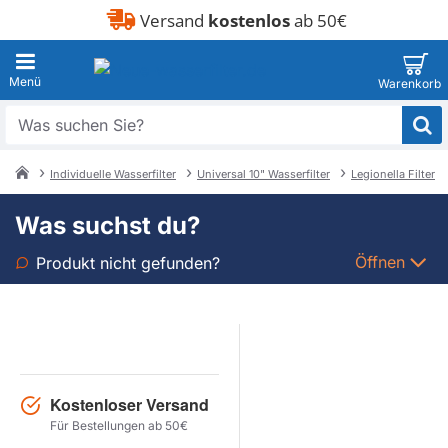
Versand
kostenlos
ab 50€
Was
suchen
Sie?
Individuelle Wasserfilter
Universal 10" Wasserfilter
Legionella Filter
home
Was suchst du?
Öffnen
Produkt nicht gefunden?
Art
Marke
Kostenloser Versand
Modell
Für Bestellungen ab 50€