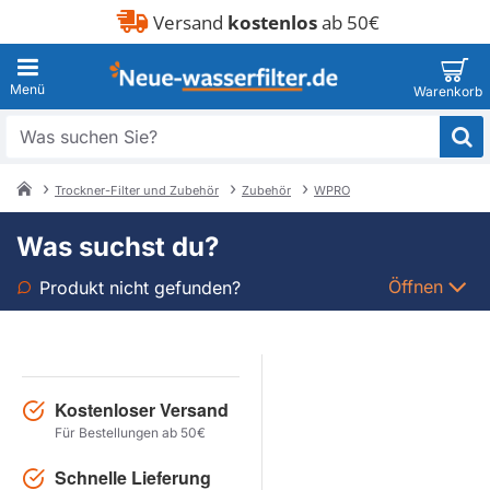
Versand
kostenlos
ab 50€
Was
suchen
Sie?
Trockner-Filter und Zubehör
Zubehör
WPRO
home
Was suchst du?
Öffnen
Produkt nicht gefunden?
Art
Marke
Kostenloser Versand
Für Bestellungen ab 50€
Modell
Schnelle Lieferung