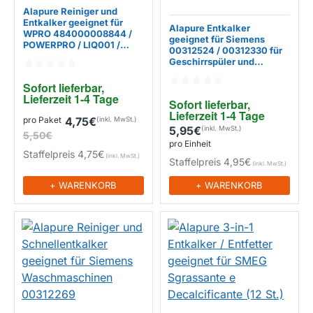
Alapure Reiniger und
Entkalker geeignet für
Alapure Entkalker
WPRO 484000008844 /
geeignet für Siemens
POWERPRO / LIQ001 /
00312524 / 00312330 für
LIQ105
Geschirrspüler und
EIGENMARKE
Waschmaschinen -
Pulverform
Sofort lieferbar, 
Lieferzeit 1-4 Tage
Sofort lieferbar, 
EIGENMARKE
Lieferzeit 1-4 Tage
pro Paket
4,75€
5,95€
5,50€
pro Einheit
Staffelpreis
4,75€
Staffelpreis
4,95€
+ WARENKORB
+ WARENKORB