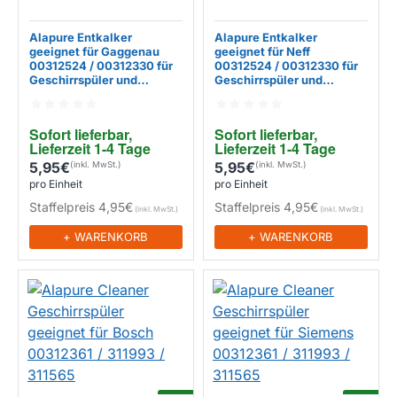
Alapure Entkalker
Alapure Entkalker
geeignet für Gaggenau
geeignet für Neff
00312524 / 00312330 für
00312524 / 00312330 für
Geschirrspüler und
Geschirrspüler und
Waschmaschinen -
Waschmaschinen -
Pulverform
Pulverform
Sofort lieferbar, 
EIGENMARKE
Sofort lieferbar, 
EIGENMARKE
Lieferzeit 1-4 Tage
Lieferzeit 1-4 Tage
5,95€
5,95€
pro Einheit
pro Einheit
Staffelpreis
4,95€
Staffelpreis
4,95€
+ WARENKORB
+ WARENKORB