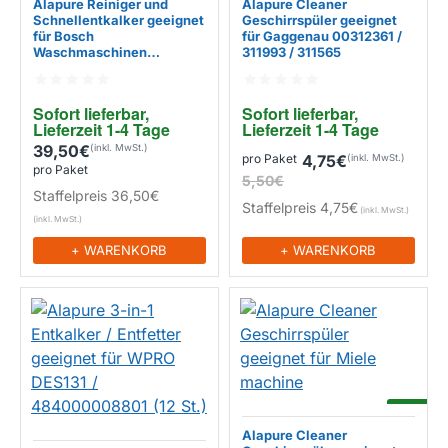
Alapure Reiniger und
Alapure Cleaner
Schnellentkalker geeignet
Geschirrspüler geeignet
für Bosch
für Gaggenau 00312361 /
Waschmaschinen
311993 / 311565
00312269
EIGENMARKE
EIGENMARKE
Sofort lieferbar, 
Sofort lieferbar, 
Lieferzeit 1-4 Tage
Lieferzeit 1-4 Tage
39,50€
pro Paket
4,75€
pro Paket
5,50€
Staffelpreis
36,50€
Staffelpreis
4,75€
+ WARENKORB
+ WARENKORB
-14%
Alapure Cleaner