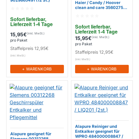
9029865491 (12 St.)
Haier / Candy / Hoover
clean and care 35602755
EIGENMARKE
(12 St.)
Sofort lieferbar, 
Lieferzeit 1-4 Tage
Sofort lieferbar, 
EIGENMARKE
Lieferzeit 1-4 Tage
15,95€
15,95€
pro Paket
pro Paket
Staffelpreis
12,95€
Staffelpreis
12,95€
+ WARENKORB
+ WARENKORB
Alapure Reiniger und
Entkalker geeignet für
Alapure geeignet für
WPRO 484000008847 /
SIemens 00312268