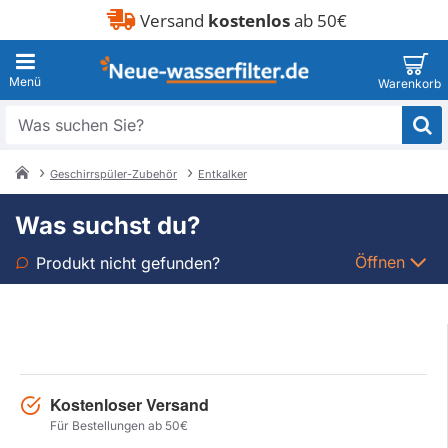
Versand
kostenlos
ab 50€
Was
suchen
Sie?
Geschirrspüler-Zubehör
Entkalker
home
Was suchst du?
Öffnen
Produkt nicht gefunden?
Art
Marke
Kostenloser Versand
Modell
Für Bestellungen ab 50€