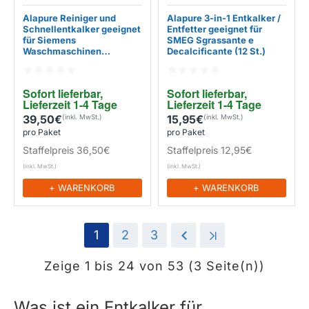
Alapure Reiniger und
Alapure 3-in-1 Entkalker /
Schnellentkalker geeignet
Entfetter geeignet für
für Siemens
SMEG Sgrassante e
Waschmaschinen
Decalcificante (12 St.)
00312269
EIGENMARKE
EIGENMARKE
Sofort lieferbar, 
Sofort lieferbar, 
Lieferzeit 1-4 Tage
Lieferzeit 1-4 Tage
39,50€
15,95€
pro Paket
pro Paket
Staffelpreis
36,50€
Staffelpreis
12,95€
+ WARENKORB
+ WARENKORB
1
2
3
>
>|
Zeige 1 bis 24 von 53 (3 Seite(n))
Was ist ein Entkalker für