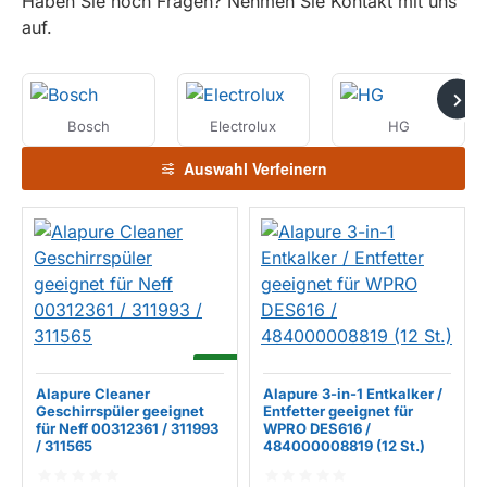
Haben Sie noch Fragen? Nehmen Sie Kontakt mit uns
auf.
Bosch
Electrolux
HG
Auswahl Verfeinern
-14%
Alapure Cleaner
Alapure 3-in-1 Entkalker /
Geschirrspüler geeignet
Entfetter geeignet für
für Neff 00312361 / 311993
WPRO DES616 /
/ 311565
484000008819 (12 St.)
EIGENMARKE
EIGENMARKE