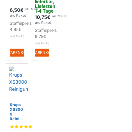
lieferbar, 
(10
Lieferzeit 
Stk.)
6,50€
1-4 Tage
pro Paket
10,75€
pro Paket
Staffelpreis
4,95€
Staffelpreis
6,75€
+ WARENKORB
+ WARENKORB
Krups
XS300
0
Reinigu
ngstabl
etten