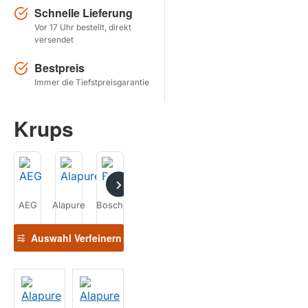
Schnelle Lieferung
Vor 17 Uhr bestellt, direkt
Herstel zoekopdracht
versendet
PRODUKTE ANZEIGEN
Bestpreis
Immer die Tiefstpreisgarantie
Krups
AEG
Alapure
Bosch
DeLonghi
Durgol
ECM
Gaggenau
G
Auswahl Verfeinern