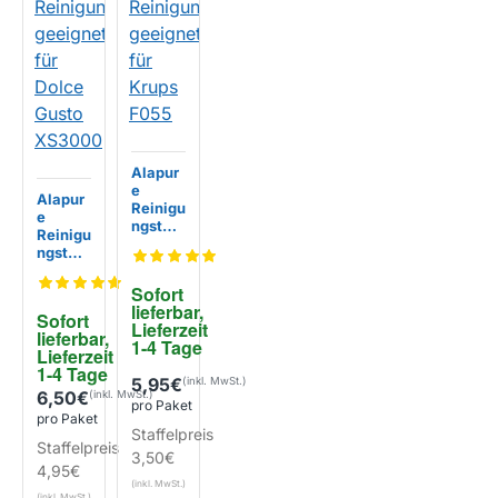
Alapur
e
Alapur
Reinigu
e
ngstabl
Reinigu
etten
ngstabl
geeign
etten
et für
geeign
Sofort 
Krups
et für
lieferbar, 
EIGENMARKE
F055
Sofort 
Dolce
Lieferzeit 
lieferbar, 
Gusto
1-4 Tage
Lieferzeit 
XS300
EIGENMARKE
1-4 Tage
0
5,95€
6,50€
pro Paket
pro Paket
Staffelpreis
Staffelpreis
3,50€
4,95€