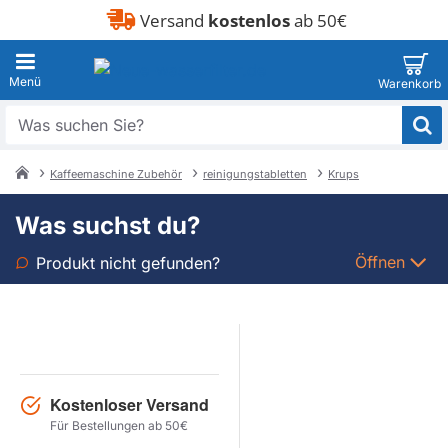
Versand
kostenlos
ab 50€
Was
suchen
Sie?
Kaffeemaschine Zubehör
reinigungstabletten
Krups
home
Was suchst du?
Öffnen
Produkt nicht gefunden?
Art
Marke
Kostenloser Versand
Modell
Für Bestellungen ab 50€