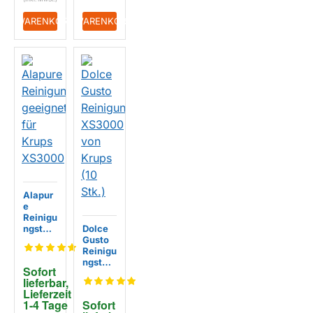
+ WARENKORB
+ WARENKORB
Alapur
e
Reinigu
ngstabl
Dolce
etten
Gusto
geeign
Reinigu
et für
ngstabl
Sofort 
Krups
etten
lieferbar, 
EIGENMARKE
XS300
XS300
Lieferzeit 
0
0 von
1-4 Tage
Sofort 
Krups