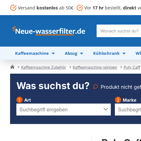
Versand
kostenlos
ab 50€
Vor
17 hr
bestellt,
direkt
ve
Wonach
suchst
du?
Kaffeemaschine
Abzug
Kühlschrank
Wh
Kaffeemaschine Zubehör
Kaffeemaschine reinigen
Puly Caff
home
Was suchst du?
Produkt nicht ge
Art
Marke