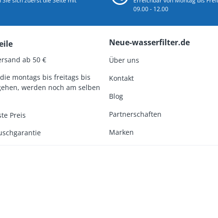
Sie sich zuerst die Seite mit
Erreichbar von Montag bis Frei
09.00 - 12.00
Neue-wasserfilter.de
eile
ersand ab 50 €
Über uns
die montags bis freitags bis
Kontakt
gehen, werden noch am selben
Blog
Partnerschaften
te Preis
Marken
uschgarantie