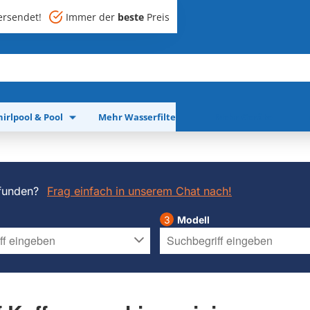
rsendet!
Immer der
beste
Preis
irlpool & Pool
Mehr Wasserfilter
Mehr Geräte
funden?
Frag einfach in unserem Chat nach!
Modell