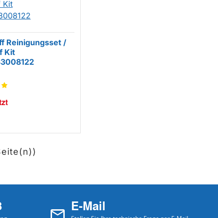
ff Reinigungsset /
f Kit
3008122
zt
Seite(n))
3
E-Mail