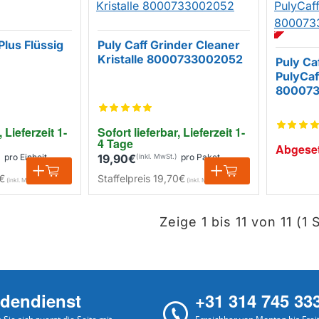
ABGESETZT
Plus Flüssig
Puly Caff Grinder Cleaner
Kristalle 8000733002052
Puly Ca
PulyCaf
800073
, Lieferzeit 1-
Sofort lieferbar, Lieferzeit 1-
4 Tage
Abgeset
pro Einheit
19,90€
pro Paket
€
Staffelpreis
19,70€
Zeige 1 bis 11 von 11 (1 
dendienst
+31 314 745 33