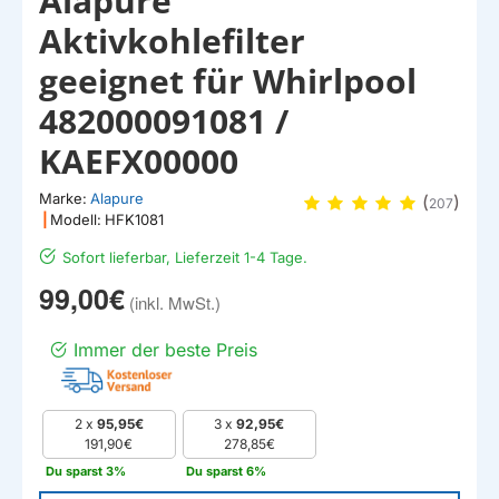
Alapure
EIGENMARKE
Aktivkohlefilter
geeignet für Whirlpool
482000091081 /
KAEFX00000
Marke:
Alapure
(
)
207
|
Modell:
HFK1081
Sofort lieferbar, Lieferzeit 1-4 Tage.
99,00€
Immer der beste Preis
2 x
95,95€
3 x
92,95€
191,90€
278,85€
Du sparst 3%
Du sparst 6%