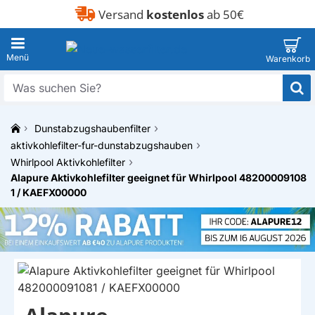
Versand
kostenlos
ab 50€
Was
suchen
Sie?
Dunstabzugshaubenfilter
h
aktivkohlefilter-fur-dunstabzugshauben
o
Whirlpool Aktivkohlefilter
m
Alapure Aktivkohlefilter geeignet für Whirlpool 48200009108
e
1 / KAEFX00000