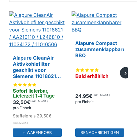
BALD ERHÄLTLICH
Alapure Compact
zusammenklappbarer
EIGENMARKE
BBQ
Alapure CleanAir
Aktivkohlefilter
geschikt voor
Bald erhältlich
Siemens 11018621 /
EIGENMARKE
AA210110 / LZ46810
/ 11034172 /
Sofort lieferbar, 
11010506
Lieferzeit 1-4 Tage
24,95€
32,50€
pro Einheit
pro Einheit
Staffelpreis
29,50€
+ WARENKORB
BENACHRICHTIGEN