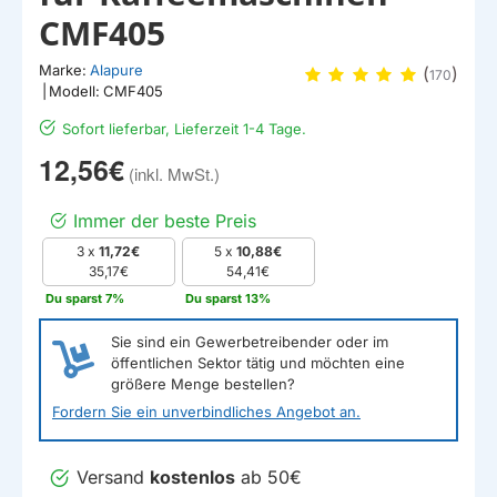
CMF405
Marke:
Alapure
(
)
170
|
Modell:
CMF405
Sofort lieferbar, Lieferzeit 1-4 Tage.
12,56€
Immer der beste Preis
3 x
11,72€
5 x
10,88€
35,17€
54,41€
Du sparst 7%
Du sparst 13%
Sie sind ein Gewerbetreibender oder im
öffentlichen Sektor tätig und möchten eine
größere Menge bestellen?
Fordern Sie ein unverbindliches Angebot an.
Versand
kostenlos
ab 50€