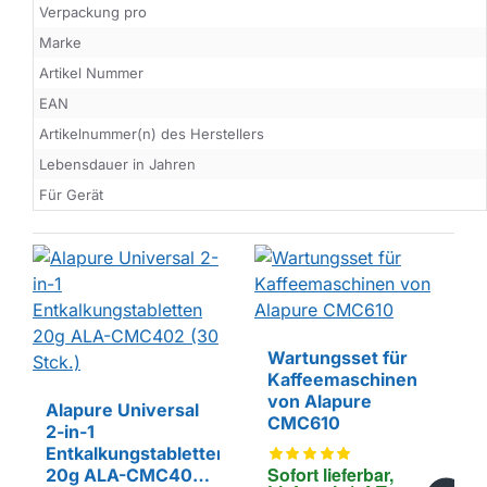
Verpackung pro
Marke
Artikel Nummer
EAN
Artikelnummer(n) des Herstellers
Lebensdauer in Jahren
Für Gerät
Wartungsset für
Kaffeemaschinen
EIGENMARKE
von Alapure
Alapure Universal
CMC610
2-in-1
Entkalkungstabletten
Sofort lieferbar, 
20g ALA-CMC402
EIGENMARKE