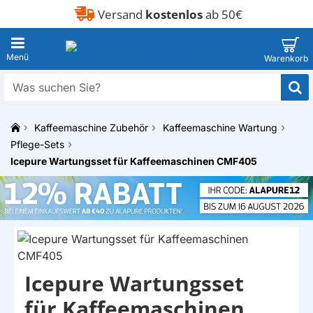
Versand
kostenlos
ab 50€
Was
suchen
Sie?
Kaffeemaschine Zubehör
Kaffeemaschine Wartung
h
Pflege-Sets
o
Icepure Wartungsset für Kaffeemaschinen CMF405
m
e
Icepure Wartungsset
EIGENMARKE
für Kaffeemaschinen