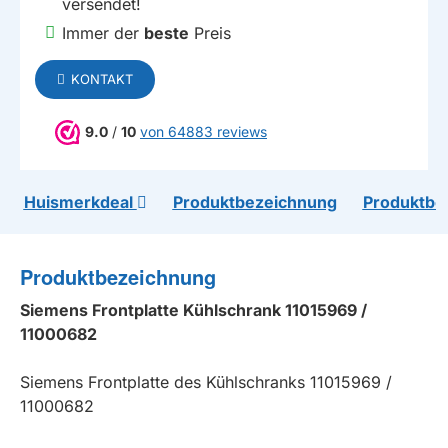
versendet!
Immer der
beste
Preis
KONTAKT
9.0
/
10
von 64883 reviews
Huismerkdeal
Produktbezeichnung
Produktbe
Produktbezeichnung
Siemens Frontplatte Kühlschrank 11015969 /
11000682
Siemens Frontplatte des Kühlschranks 11015969 /
11000682