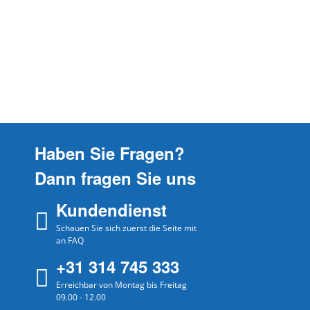
KGE366I4A/02
BOSCH
KGE366I4A02
KGE366I4A/03
BOSCH
KGE366I4A03
KGE366I4A/04
BOSCH
KGE366I4A04
KGE366I4A/06
BOSCH
KGE366I4A06
KGE366I4P/01
Haben Sie Fragen?
BOSCH
KGE366I4P01
Dann fragen Sie uns
KGE366I4P/03
BOSCH
KGE366I4P03
Kundendienst
KGE366I4P/04
BOSCH
Schauen Sie sich zuerst die Seite mit
KGE366I4P04
an FAQ
KGE366I4P/06
BOSCH
+31 314 745 333
KGE366I4P06
Erreichbar von Montag bis Freitag
KGE366I4P/07
BOSCH
09.00 - 12.00
KGE366I4P07