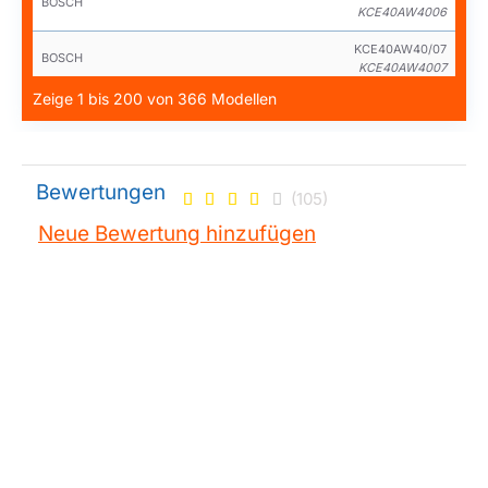
BOSCH
KCE40AW4006
KCE40AW40/07
BOSCH
KCE40AW4007
Zeige 1 bis 200 von 366 Modellen
KCE40AW40/08
BOSCH
KCE40AW4008
KGE362L4A/01
BOSCH
KGE362L4A01
Bewertungen
(105)
KGE362L4B/01
BOSCH
Neue Bewertung hinzufügen
KGE362L4B01
KGE362L4B/05
BOSCH
KGE362L4B05
KGE362L4B/06
BOSCH
KGE362L4B06
KGE362L4B/07
BOSCH
KGE362L4B07
KGE366I4A/01
BOSCH
KGE366I4A01