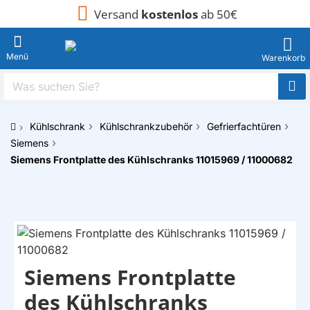
Versand
kostenlos
ab 50€
Was
suchen
Sie?
Kühlschrank
Kühlschrankzubehör
Gefrierfachtüren
h
Siemens
o
Siemens Frontplatte des Kühlschranks 11015969 / 11000682
m
e
Siemens Frontplatte
des Kühlschranks