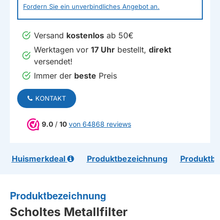
Fordern Sie ein unverbindliches Angebot an.
Versand
kostenlos
ab 50€
Werktagen vor
17 Uhr
bestellt,
direkt
versendet!
Immer der
beste
Preis
KONTAKT
9.0
/
10
von 64868 reviews
Huismerkdeal
Produktbezeichnung
Produktb
Produktbezeichnung
Scholtes
Metallfilter