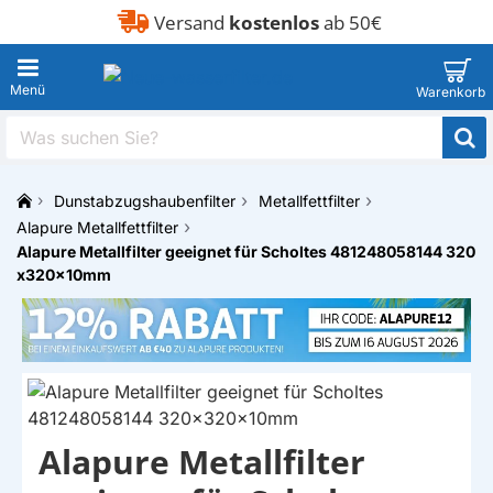
Versand
kostenlos
ab 50€
Was
suchen
Sie?
Dunstabzugshaubenfilter
Metallfettfilter
h
Alapure Metallfettfilter
o
Alapure Metallfilter geeignet für Scholtes 481248058144 320
m
x320x10mm
e
Alapure Metallfilter
EIGENMARKE