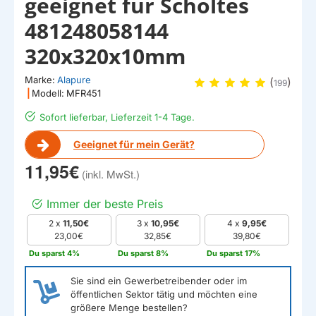
geeignet für Scholtes
481248058144
320x320x10mm
Marke:
Alapure
(
)
199
|
Modell:
MFR451
Sofort lieferbar, Lieferzeit 1-4 Tage.
Geeignet für mein Gerät?
11,95€
Immer der beste Preis
2 x
11,50€
3 x
10,95€
4 x
9,95€
23,00€
32,85€
39,80€
Du sparst 4%
Du sparst 8%
Du sparst 17%
Sie sind ein Gewerbetreibender oder im
öffentlichen Sektor tätig und möchten eine
größere Menge bestellen?