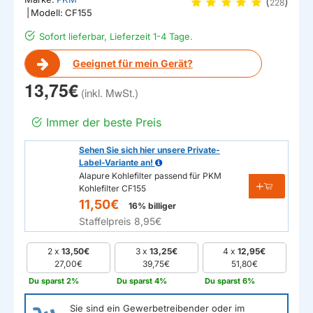
(
)
228
|
Modell:
CF155
Sofort lieferbar, Lieferzeit 1-4 Tage.
Geeignet für mein Gerät?
13,75€
Immer der beste Preis
Sehen Sie sich hier unsere Private-
Label-Variante an!
Alapure Kohlefilter passend für PKM
Kohlefilter CF155
11,50€
16% billiger
Staffelpreis
8,95€
2 x
13,50€
3 x
13,25€
4 x
12,95€
27,00€
39,75€
51,80€
Du sparst 2%
Du sparst 4%
Du sparst 6%
Sie sind ein Gewerbetreibender oder im