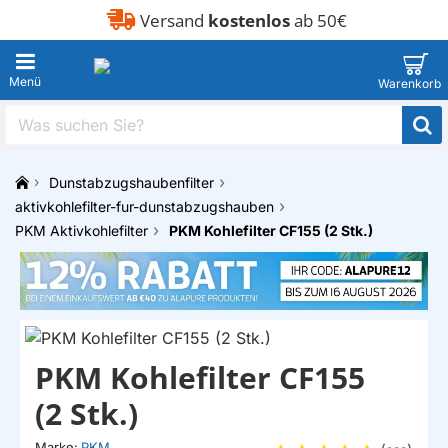
Versand
kostenlos
ab 50€
Was
suchen
Sie?
Dunstabzugshaubenfilter
h
aktivkohlefilter-fur-dunstabzugshauben
o
PKM Aktivkohlefilter
PKM Kohlefilter CF155 (2 Stk.)
m
e
PKM Kohlefilter CF155
(2 Stk.)
Marke:
PKM