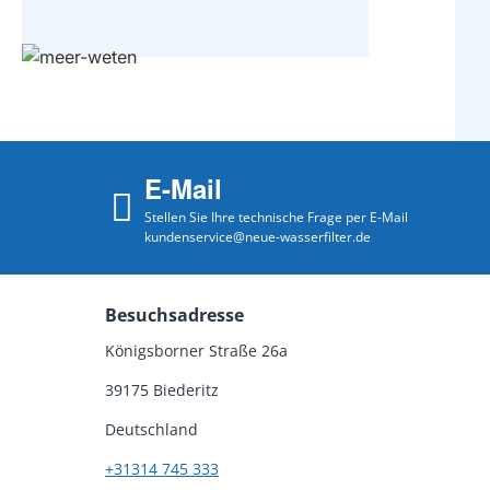
E-Mail
g
Stellen Sie Ihre technische Frage per E-Mail
kundenservice@neue-wasserfilter.de
Besuchsadresse
Königsborner Straße 26a
39175 Biederitz
Deutschland
+31314 745 333