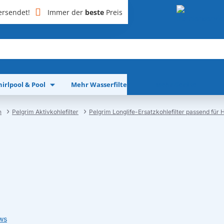
rsendet!
Immer der
beste
Preis
irlpool & Pool
Mehr Wasserfilter
Mehr Geräte
n
Pelgrim Aktivkohlefilter
Pelgrim Longlife-Ersatzkohlefilter passend für H
ws