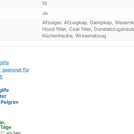
15
Ja
Afzuiger, Afzuigkap, Dampkap, Wasemk
Hood filter, Coal filter, Dunstabzugsha
Küchenhaube, Wrasenabzug
life
ter
 Pelgrim
ar, 
4 Tage
pro Satz