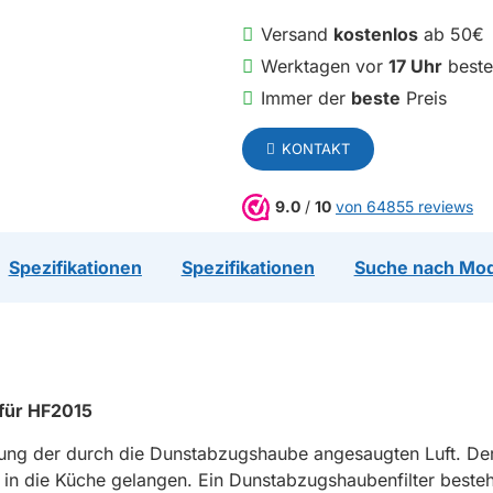
Versand
kostenlos
ab 50€
Werktagen vor
17 Uhr
bestel
Immer der
beste
Preis
KONTAKT
9.0
/
10
von 64855 reviews
Spezifikationen
Spezifikationen
Suche nach Mo
 für HF2015
ung der durch die Dunstabzugshaube angesaugten Luft. Der 
 in die Küche gelangen. Ein Dunstabzugshaubenfilter besteh