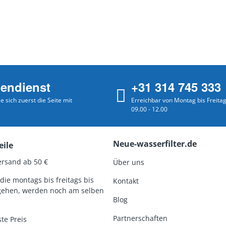
endienst
+31 314 745 333
e sich zuerst die Seite mit
Erreichbar von Montag bis Freita
09.00 - 12.00
Neue-wasserfilter.de
eile
ersand ab 50 €
Über uns
die montags bis freitags bis
Kontakt
gehen, werden noch am selben
Blog
Partnerschaften
te Preis