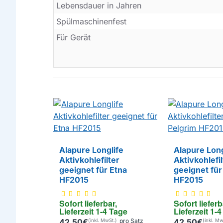
Lebensdauer in Jahren
Spülmaschinenfest
Für Gerät
Alapure Longlife
Alapure Long
Aktivkohlefilter
Aktivkohlefil
EIGENMARKE
EIGENMARKE
geeignet für Etna
geeignet für
HF2015
HF2015
Sofort lieferbar, 
Sofort lieferb
Lieferzeit 1-4 Tage
Lieferzeit 1-
42,50€
pro Satz
42,50€