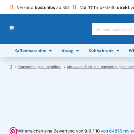
Versand
kostenlos
ab 50€
Vor
17 hr
bestellt,
direkt
ve
Wonach
suchst
du?
Kaffeemaschine
Abzug
Kühlschrank
Wh
Dunstabzugshaubenfilter
aktivkohlefilter-fur-dunstabzugshaube
home
Wir erreichen eine Bewertung von
9.0
/
10
von 64855 revie