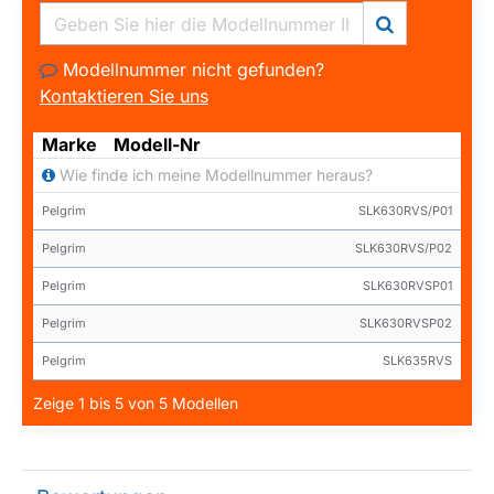
Modellnummer nicht gefunden?
Kontaktieren Sie uns
Marke
Modell-Nr
Wie finde ich meine Modellnummer heraus?
Pelgrim
SLK630RVS/P01
Pelgrim
SLK630RVS/P02
Pelgrim
SLK630RVSP01
Pelgrim
SLK630RVSP02
Pelgrim
SLK635RVS
Zeige 1 bis 5 von 5 Modellen