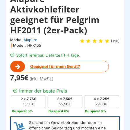
Aktivkohlefilter
geeignet für Pelgrim
HF2011 (2er-Pack)
Marke:
Alapure
(
)
198
|
Modell:
HFK155
Sofort lieferbar, Lieferzeit 1-4 Tage.
Geeignet für mein Gerät?
7,95€
Immer der beste Preis
2 x
7,75€
3 x
7,50€
4 x
7,25€
15,50€
22,50€
29,00€
Du sparst 3%
Du sparst 6%
Du sparst 9%
Sie sind ein Gewerbetreibender oder im
öffentlichen Sektor tätig und möchten eine