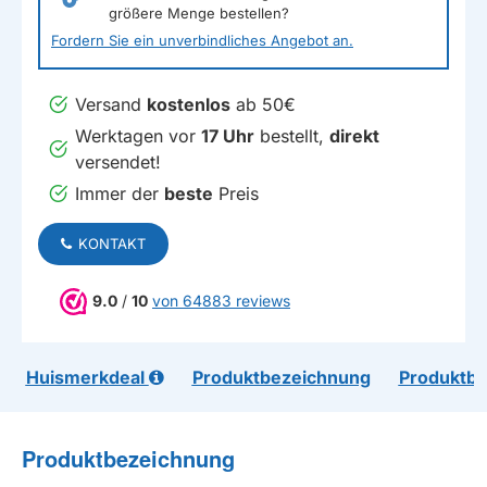
größere Menge bestellen?
Fordern Sie ein unverbindliches Angebot an.
Versand
kostenlos
ab 50€
Werktagen vor
17 Uhr
bestellt,
direkt
versendet!
Immer der
beste
Preis
KONTAKT
9.0
/
10
von 64883 reviews
Huismerkdeal
Produktbezeichnung
Produktb
Produktbezeichnung