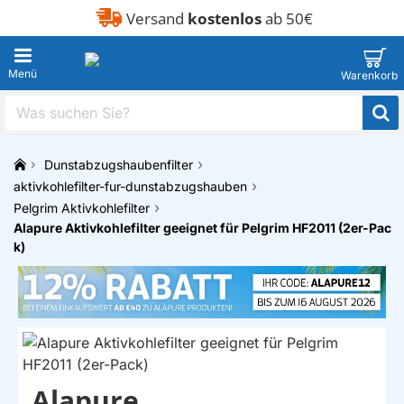
Versand
kostenlos
ab 50€
Was
suchen
Sie?
Dunstabzugshaubenfilter
h
aktivkohlefilter-fur-dunstabzugshauben
o
Pelgrim Aktivkohlefilter
m
Alapure Aktivkohlefilter geeignet für Pelgrim HF2011 (2er-Pac
e
k)
Alapure
EIGENMARKE