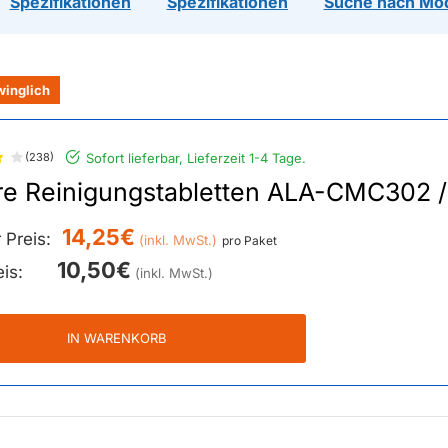
Spezifikationen
Spezifikationen
Suche nach Mo
winglich
(238)
Sofort lieferbar, Lieferzeit 1-4 Tage.
re Reinigungstabletten ALA-CMC302 /
14,25€
 Preis:
pro Paket
10,50€
eis:
IN WARENKORB