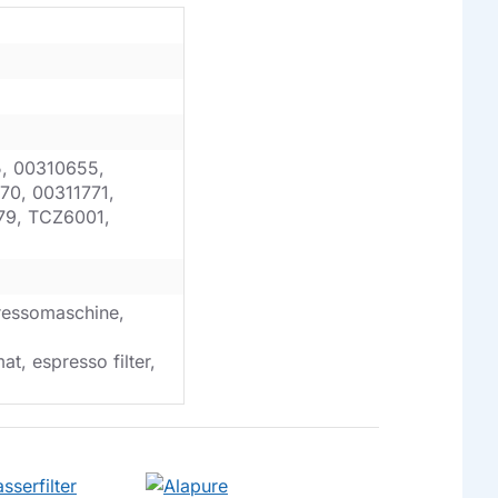
5, 00310655,
70, 00311771,
79, TCZ6001,
ressomaschine,
t, espresso filter,