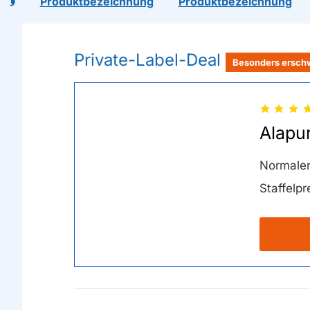
l
Produktbezeichnung
Produktbezeichnung
Private-Label-Deal
Besonders ersch
Alapu
Normaler
Staffelpr