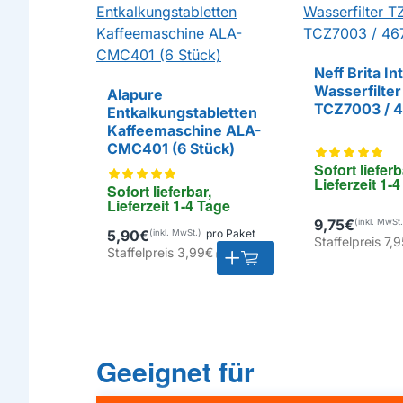
Neff Brita In
Wasserfilte
Alapure
TCZ7003 / 
Entkalkungstabletten
Kaffeemaschine ALA-
EIGENMARKE
CMC401 (6 Stück)
Sofort lieferb
Lieferzeit 1-
Sofort lieferbar, 
Lieferzeit 1-4 Tage
9,75€
5,90€
pro Paket
Staffelpreis
7,9
Staffelpreis
3,99€
Geeignet für