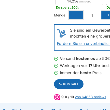
14,25€
Du sparst 20%
D
Menge
Sie sind ein Gewerbet
möchten eine größer
Fordern Sie ein unverbindli
Versand
kostenlos
ab 50€
Werktagen vor
17 Uhr
beste
Immer der
beste
Preis
KONTAKT
9.0
/
10
von 64868 reviews