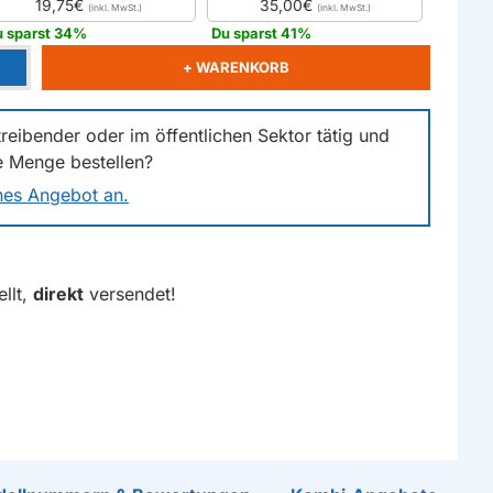
19,75€
35,00€
u sparst 34%
Du sparst 41%
+ WARENKORB
reibender oder im öffentlichen Sektor tätig und
e Menge bestellen?
ches Angebot an.
llt,
direkt
versendet!