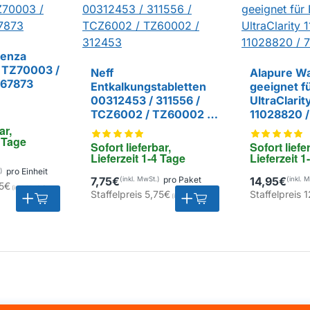
tenza
r TZ70003 /
Neff
Alapure Wa
467873
Entkalkungstabletten
geeignet f
00312453 / 311556 /
UltraClarit
EIGENMARK
TCZ6002 / TZ60002 /
11028820 
312453
ar, 
4 Tage
Sofort lieferbar, 
Sofort liefer
Lieferzeit 1-4 Tage
Lieferzeit 1
pro Einheit
7,75€
pro Paket
14,95€
5€
Staffelpreis
5,75€
Staffelpreis
1