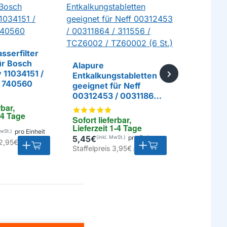
Alapure
Reinigun
sserfilter
EIGENMAR
ALA-CMC
ür Bosch
Alapure
Stück
y 11034151 /
Entkalkungstabletten
E
/ 740560
geeignet für Neff
Sofort lief
00312453 / 00311864 /
EIGENMARKE
Lieferzeit
311556 / TCZ6002 /
bar, 
-4 Tage
TZ60002 (6 St.)
Sofort lieferbar, 
14,25€
Lieferzeit 1-4 Tage
pro Einheit
Staffelpreis
5,45€
pro Paket
2,95€
Staffelpreis
3,95€