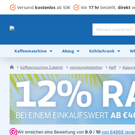
Versand
kostenlos
ab 50€
Vor
17 hr
bestellt,
direkt
ve
Wonach
suchst
du?
Kaffeemaschine
Abzug
Kühlschrank
Wh
Kaffeemaschine Zubehör
reinigungstabletten
Neff
Alapure
home
Wir erreichen eine Bewertung von
9.0
/
10
von 64868 revi