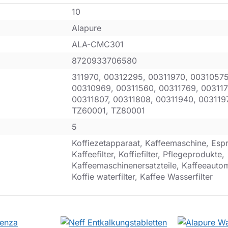
10
Alapure
ALA-CMC301
8720933706580
311970, 00312295, 00311970, 0031057
00310969, 00311560, 00311769, 003117
00311807, 00311808, 00311940, 003119
TZ60001, TZ80001
5
Koffiezetapparaat, Kaffeemaschine, Esp
Kaffeefilter, Koffiefilter, Pflegeprodukte,
Kaffeemaschinenersatzteile, Kaffeeautoma
Koffie waterfilter, Kaffee Wasserfilter