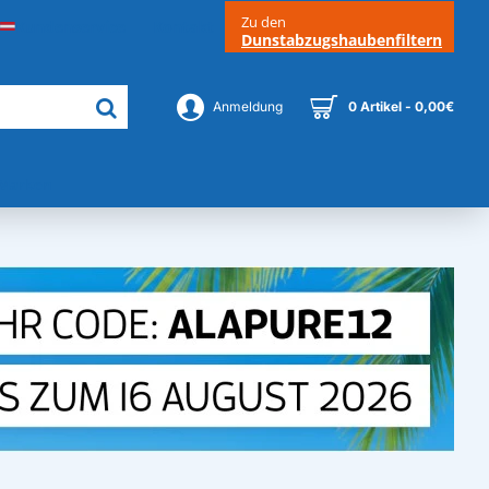
Zu den
Kundenservice
Kontakt
Dunstabzugshaubenfiltern
Anmeldung
0 Artikel - 0,00€
Marken