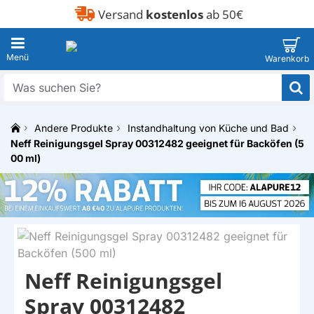
Versand
kostenlos
ab 50€
Was
suchen
Sie?
Andere Produkte
Instandhaltung von Küche und Bad
h
Neff Reinigungsgel Spray 00312482 geeignet für Backöfen (5
o
00 ml)
BER EINE ALTERNATIVE IST VERFÜGBAR
m
e
Neff Reinigungsgel
Spray 00312482