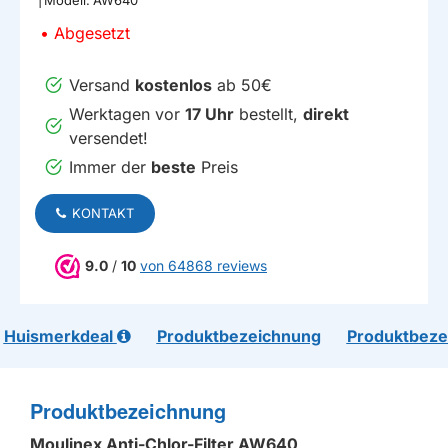
Abgesetzt
Versand
kostenlos
ab 50€
Werktagen vor
17 Uhr
bestellt,
direkt
versendet!
Immer der
beste
Preis
KONTAKT
9.0
/
10
von 64868 reviews
Huismerkdeal
Produktbezeichnung
Produktbeze
Produktbezeichnung
Moulinex Anti-Chlor-Filter AW640