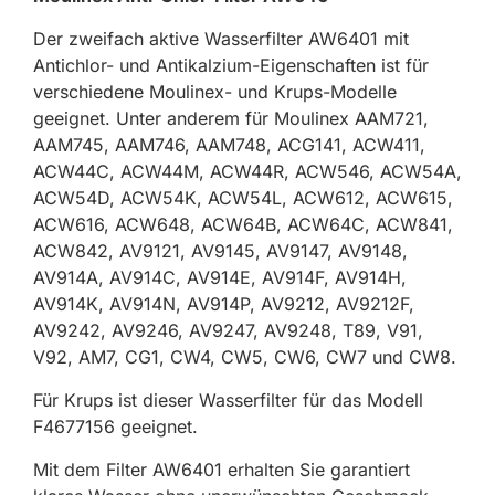
Der zweifach aktive Wasserfilter AW6401 mit
Antichlor- und Antikalzium-Eigenschaften ist für
verschiedene Moulinex- und Krups-Modelle
geeignet. Unter anderem für Moulinex AAM721,
AAM745, AAM746, AAM748, ACG141, ACW411,
ACW44C, ACW44M, ACW44R, ACW546, ACW54A,
ACW54D, ACW54K, ACW54L, ACW612, ACW615,
ACW616, ACW648, ACW64B, ACW64C, ACW841,
ACW842, AV9121, AV9145, AV9147, AV9148,
AV914A, AV914C, AV914E, AV914F, AV914H,
AV914K, AV914N, AV914P, AV9212, AV9212F,
AV9242, AV9246, AV9247, AV9248, T89, V91,
V92, AM7, CG1, CW4, CW5, CW6, CW7 und CW8.
Für Krups ist dieser Wasserfilter für das Modell
F4677156 geeignet.
Mit dem Filter AW6401 erhalten Sie garantiert