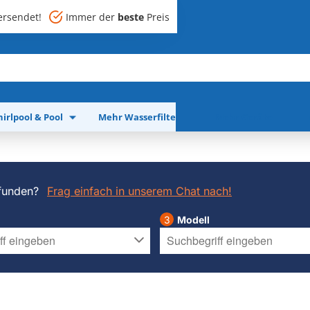
rsendet!
Immer der
beste
Preis
irlpool & Pool
Mehr Wasserfilter
Mehr Geräte
funden?
Frag einfach in unserem Chat nach!
Modell