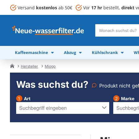
Versand
kostenlos
ab 50€
Vor
17 hr
bestellt,
direkt
ve
Wonach
suchst
du?
Kaffeemaschine
Abzug
Kühlschrank
Wh
Hersteller
Miogo
home
Was suchst du?
Produkt nicht ge
Art
Marke