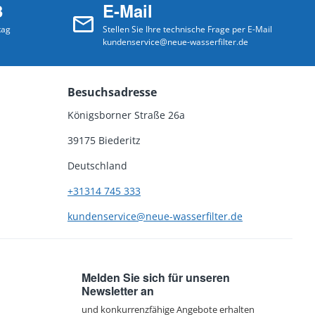
3
E-Mail
tag
Stellen Sie Ihre technische Frage per E-Mail
kundenservice@neue-wasserfilter.de
Besuchsadresse
Königsborner Straße 26a
39175 Biederitz
Deutschland
+31314 745 333
kundenservice@neue-wasserfilter.de
Melden Sie sich für unseren
Newsletter an
und konkurrenzfähige Angebote erhalten