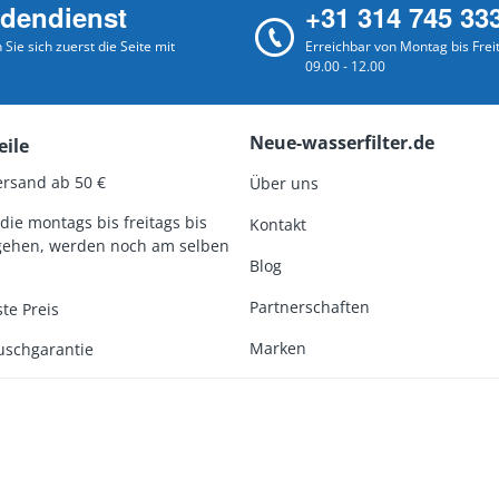
dendienst
+31 314 745 33
Sie sich zuerst die Seite mit
Erreichbar von Montag bis Frei
09.00 - 12.00
Neue-wasserfilter.de
eile
ersand ab 50 €
Über uns
die montags bis freitags bis
Kontakt
gehen, werden noch am selben
Blog
Partnerschaften
te Preis
Marken
uschgarantie