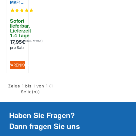
MKF14
0 /
121730
00001
Sofort 
200
lieferbar, 
(2Stüc
Lieferzeit 
k)
1-4 Tage
17,95€
pro Satz
+ WARENKORB
Zeige 1 bis 1 von 1 (1
Seite(n))
Haben Sie Fragen?
Dann fragen Sie uns