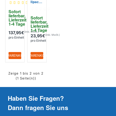
llpack
Wasser
Scuba3
tester
s /
Sofort 
Scuba3
Scuba
lieferbar, 
s
Sofort 
2
Lieferzeit 
lieferbar, 
1-4 Tage
Lieferzeit 
1-4 Tage
137,95€
23,95€
pro Einheit
pro Einheit
+ WARENKORB
+ WARENKORB
Zeige 1 bis 2 von 2
(1 Seite(n))
Haben Sie Fragen?
Dann fragen Sie uns