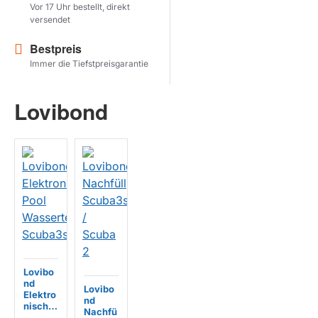
Vor 17 Uhr bestellt, direkt
versendet
Herstel zoekopdracht
Bestpreis
PRODUKTE ANZEIGEN
Immer die Tiefstpreisgarantie
Lovibond
Lovibo
nd
Lovibo
Elektro
nd
nischer
Nachfü
Pool