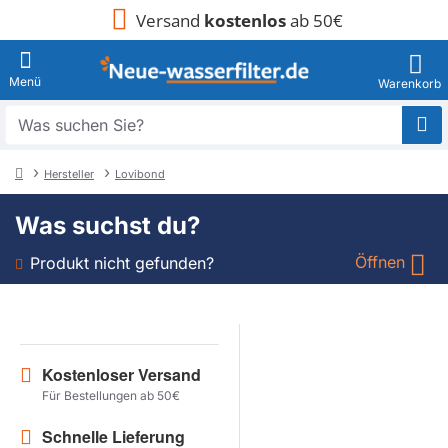
Versand
kostenlos
ab 50€
Was
suchen
Sie?
Hersteller
Lovibond
home
Was suchst du?
Öffnen
Produkt nicht gefunden?
Art
Marke
Kostenloser Versand
Für Bestellungen ab 50€
Modell
Schnelle Lieferung