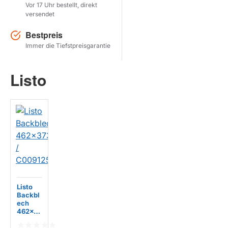
Vor 17 Uhr bestellt, direkt
versendet
Herstel zoekopdracht
Bestpreis
PRODUKTE ANZEIGEN
Immer die Tiefstpreisgarantie
Listo
Listo
Backbl
ech
462x3
73mm /
C0091