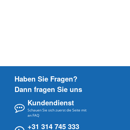
Jura
IMPRESSA A9
Jura
IMPRESSA C5
Jura
IMPRESSA C50
Jura
IMPRESSA C55
Jura
IMPRESSA C60
Jura
IMPRESSA C65
Jura
IMPRESSA C70
Jura
IMPRESSA C9
Haben Sie Fragen?
Jura
IMPRESSA C90
Dann fragen Sie uns
Jura
IMPRESSA E10
Kundendienst
Jura
IMPRESSA E20
Jura
Schauen Sie sich zuerst die Seite mit
IMPRESSA E25
an FAQ
Jura
IMPRESSA E30
+31 314 745 333
Jura
IMPRESSA E40