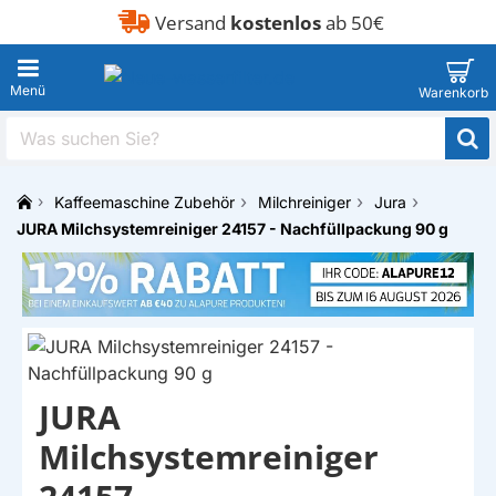
Versand
kostenlos
ab 50€
Was
suchen
Sie?
Kaffeemaschine Zubehör
Milchreiniger
Jura
h
JURA Milchsystemreiniger 24157 - Nachfüllpackung 90 g
o
m
e
JURA
Milchsystemreiniger