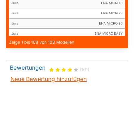
Jura
ENA MICRO 8
Jura
ENA MICRO 9
Jura
ENA MICRO 90
Jura
ENA MICRO EASY
Zeige 1 bis 108 von 108 Modellen
Jura
GIGA 5
Jura
GIGA W3
Jura
GIGA X3
Bewertungen
(161)
Jura
GIGA X7
Neue Bewertung hinzufügen
Jura
GIGA X8
Jura
GIGA X9
Jura
IMPRESSA A1
Jura
IMPRESSA A5
Jura
IMPRESSA A7