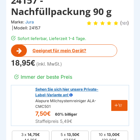
24157 -
Nachfüllpackung 90 g
Marke:
Jura
(
)
161
|
Modell:
24157
Sofort lieferbar, Lieferzeit 1-4 Tage.
Geeignet für mein Gerät?
18,95€
Immer der beste Preis
Sehen Sie sich hier unsere Private-
Label-Variante an!
Alapure Milchsystemreiniger ALA-
CMC501
7,50€
60% billiger
Staffelpreis
5,49€
3 x
14,75€
5 x
13,50€
10 x
13,00€