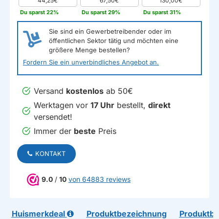
44,25€
67,50€
130,00€
Du sparst 22%
Du sparst 29%
Du sparst 31%
Sie sind ein Gewerbetreibender oder im
öffentlichen Sektor tätig und möchten eine
größere Menge bestellen?
Fordern Sie ein unverbindliches Angebot an.
Versand
kostenlos
ab 50€
Werktagen vor
17 Uhr
bestellt,
direkt
versendet!
Immer der
beste
Preis
KONTAKT
9.0
/
10
von 64883 reviews
Huismerkdeal
Produktbezeichnung
Produktb