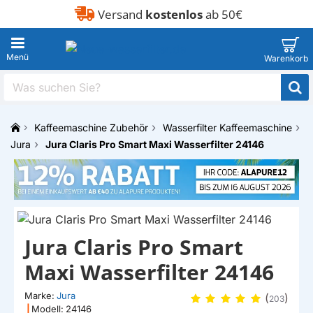
Versand
kostenlos
ab 50€
Was
suchen
Sie?
Kaffeemaschine Zubehör
Wasserfilter Kaffeemaschine
h
Jura
Jura Claris Pro Smart Maxi Wasserfilter 24146
o
m
e
Jura Claris Pro Smart
Maxi Wasserfilter 24146
Marke:
Jura
(
)
203
|
Modell:
24146