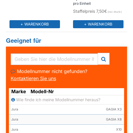
pro Einheit
Staffelpreis
7,50€
+ WARENKORB
+ WARENKORB
Geeignet für
Modellnummer nicht gefunden?
Kontaktieren Sie uns
Marke
Modell-Nr
Wie finde ich meine Modellnummer heraus?
Jura
GAGIA X3
Jura
GAGIA X8
Jura
X10