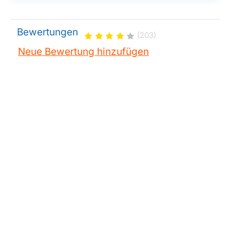
Jura
WE8 (2016)
Jura
WE8 (2019FF) 15419
Bewertungen
(203)
Jura
X6 (15416)
Neue Bewertung hinzufügen
Jura
X8 (15413)
Jura
XJ5 PROFESSIONAL