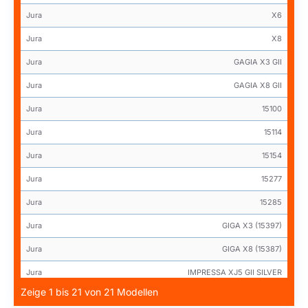
Jura
X6
Jura
X8
Jura
GAGIA X3 GII
Jura
GAGIA X8 GII
Jura
15100
Jura
15114
Jura
15154
Jura
15277
Jura
15285
Jura
GIGA X3 (15397)
Jura
GIGA X8 (15387)
Jura
IMPRESSA XJ5 GII SILVER
Zeige 1 bis 21 von 21 Modellen
Jura
WE6 (15417)