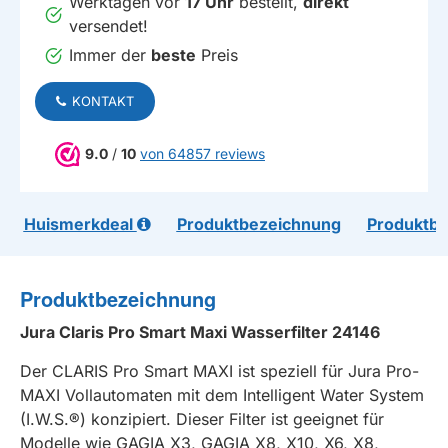
Werktagen vor
17 Uhr
bestellt,
direkt
versendet!
Immer der
beste
Preis
KONTAKT
9.0
/
10
von 64857 reviews
Huismerkdeal
Produktbezeichnung
Produktb
Produktbezeichnung
Jura Claris Pro Smart Maxi Wasserfilter 24146
Der CLARIS Pro Smart MAXI ist speziell für Jura Pro-
MAXI Vollautomaten mit dem Intelligent Water System
(I.W.S.®) konzipiert. Dieser Filter ist geeignet für
Modelle wie GAGIA X3, GAGIA X8, X10, X6, X8,