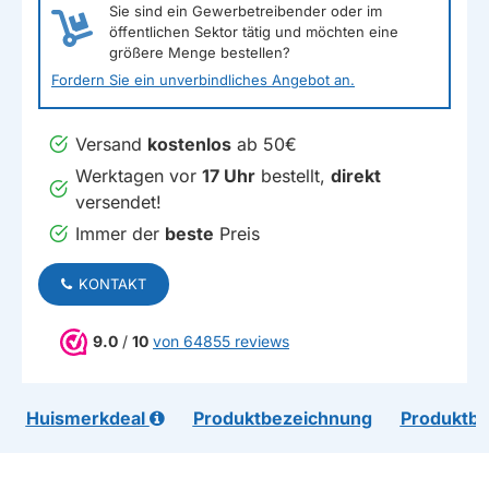
Sie sind ein Gewerbetreibender oder im
öffentlichen Sektor tätig und möchten eine
größere Menge bestellen?
Fordern Sie ein unverbindliches Angebot an.
Versand
kostenlos
ab 50€
Werktagen vor
17 Uhr
bestellt,
direkt
versendet!
Immer der
beste
Preis
KONTAKT
9.0
/
10
von 64855 reviews
Huismerkdeal
Produktbezeichnung
Produktb