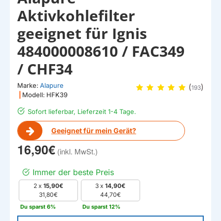
Aktivkohlefilter
geeignet für Ignis
484000008610 / FAC349
/ CHF34
Marke:
Alapure
(
)
193
|
Modell:
HFK39
Sofort lieferbar, Lieferzeit 1-4 Tage.
Geeignet für mein Gerät?
16,90€
Immer der beste Preis
2 x
15,90€
3 x
14,90€
31,80€
44,70€
Du sparst 6%
Du sparst 12%