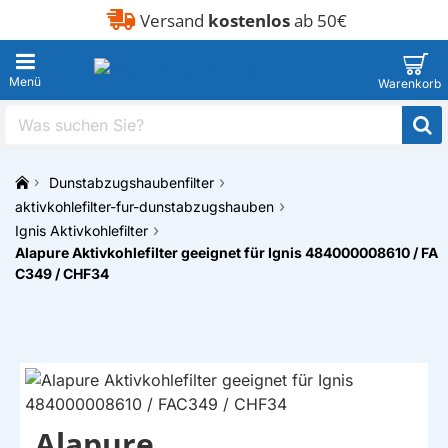
Versand
kostenlos
ab 50€
Was
suchen
Sie?
Dunstabzugshaubenfilter
h
aktivkohlefilter-fur-dunstabzugshauben
o
Ignis Aktivkohlefilter
m
Alapure Aktivkohlefilter geeignet für Ignis 484000008610 / FA
e
C349 / CHF34
Alapure
EIGENMARKE