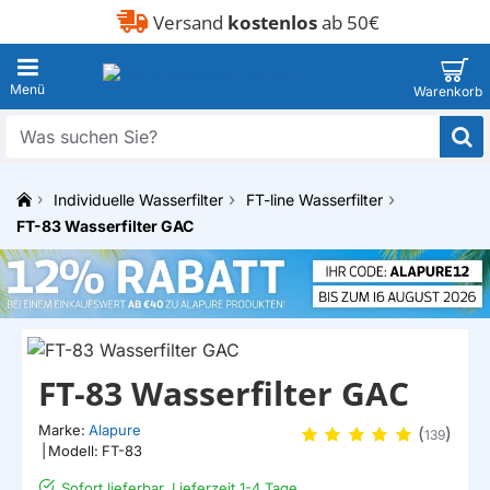
Versand
kostenlos
ab 50€
Was
suchen
Sie?
Individuelle Wasserfilter
FT-line Wasserfilter
h
FT-83 Wasserfilter GAC
o
m
e
EIGENMARKE
FT-83 Wasserfilter GAC
Marke:
Alapure
(
)
139
|
Modell:
FT-83
Sofort lieferbar, Lieferzeit 1-4 Tage.