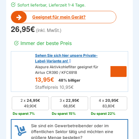
Sofort lieferbar, Lieferzeit 1-4 Tage.
Geeignet für mein Gerät?
26,95€
Immer der beste Preis
Sehen Sie sich hier unsere Private-
Label-Variante an!
Alapure Aktivkohlefilter geeignet für
Airlux CR390 / KFC6918
13,95€
48% billiger
Staffelpreis
10,95€
2 x
24,95€
3 x
22,95€
4 x
20,95€
49,90€
68,85€
83,80€
Du sparst 7%
Du sparst 15%
Du sparst 22%
Sie sind ein Gewerbetreibender oder im
öffentlichen Sektor tätig und möchten eine
größere Menge bestellen?