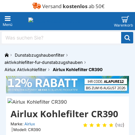
Versand
kostenlos
ab 50€
Was
suchen
Sie?
Dunstabzugshaubenfilter
h
aktivkohlefilter-fur-dunstabzugshauben
o
Airlux Aktivkohlefilter
Airlux Kohlefilter CR390
m
e
Airlux Kohlefilter CR390
Marke:
Airlux
(
)
182
|
Modell:
CR390