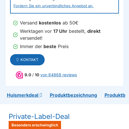
Fordern Sie ein unverbindliches Angebot an.
Versand
kostenlos
ab 50€
Werktagen vor
17 Uhr
bestellt,
direkt
versendet!
Immer der
beste
Preis
KONTAKT
9.0
/
10
von 64868 reviews
Huismerkdeal
Produktbezeichnung
Produktbe
Private-Label-Deal
Besonders erschwinglich