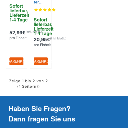
ter
Sofort 
FWK-
lieferbar, 
300 /
Lieferzeit 
FWK
1-4 Tage
Sofort 
300
lieferbar, 
Lieferzeit 
52,99€
1-4 Tage
pro Einheit
20,95€
pro Einheit
+ WARENKORB
+ WARENKORB
Zeige 1 bis 2 von 2
(1 Seite(n))
Haben Sie Fragen?
Dann fragen Sie uns