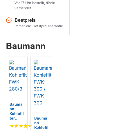
Vor 17 Uhr bestellt, direkt
versendet
Herstel zoekopdracht
Bestpreis
PRODUKTE ANZEIGEN
Immer die Tiefstpreisgarantie
Baumann
Bauma
nn
Kohlefil
ter
Bauma
FWK
nn
280/3
Kohlefil