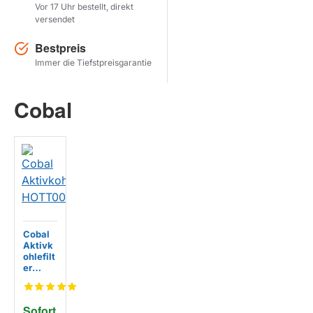
Vor 17 Uhr bestellt, direkt
versendet
Herstel zoekopdracht
Bestpreis
PRODUKTE ANZEIGEN
Immer die Tiefstpreisgarantie
Cobal
Cobal
Aktivk
ohlefilt
er
HOTT0
029
Sofort 