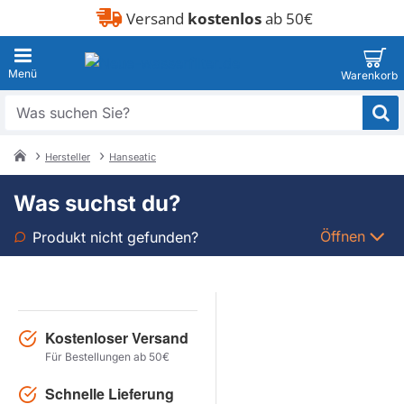
Versand
kostenlos
ab 50€
Was
suchen
Sie?
Hersteller
Hanseatic
home
Was suchst du?
Öffnen
Produkt nicht gefunden?
Art
Marke
Kostenloser Versand
Für Bestellungen ab 50€
Modell
Schnelle Lieferung