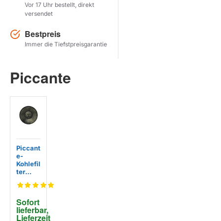
Vor 17 Uhr bestellt, direkt
versendet
Herstel zoekopdracht
Bestpreis
PRODUKTE ANZEIGEN
Immer die Tiefstpreisgarantie
Piccante
Piccant
e-
Kohlefil
ter
KFC1
Sofort 
lieferbar, 
Lieferzeit 