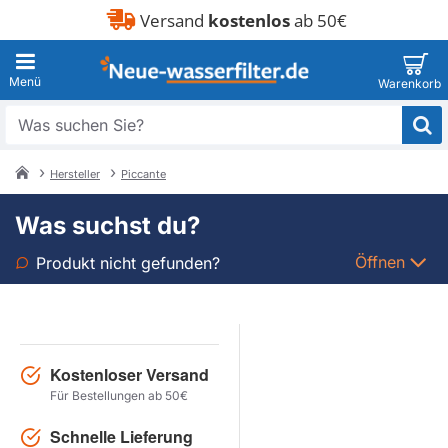
Versand
kostenlos
ab 50€
Was
suchen
Sie?
Hersteller
Piccante
home
Was suchst du?
Öffnen
Produkt nicht gefunden?
Art
Marke
Kostenloser Versand
Für Bestellungen ab 50€
Modell
Schnelle Lieferung