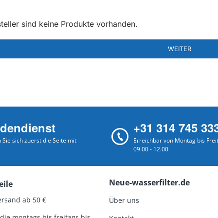
eller sind keine Produkte vorhanden.
WEITER
dendienst
+31 314 745 33
Sie sich zuerst die Seite mit
Erreichbar von Montag bis Frei
09.00 - 12.00
Neue-wasserfilter.de
eile
ersand ab 50 €
Über uns
die montags bis freitags bis