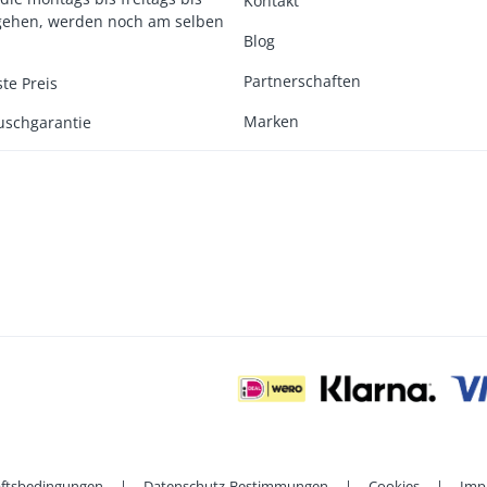
Kontakt
gehen, werden noch am selben
Blog
Partnerschaften
te Preis
Marken
uschgarantie
ftsbedingungen
|
Datenschutz-Bestimmungen
|
Cookies
|
Imp