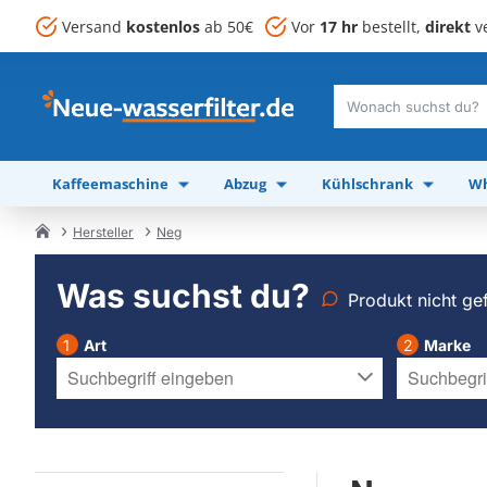
Versand
kostenlos
ab 50€
Vor
17 hr
bestellt,
direkt
ve
Wonach
suchst
du?
Kaffeemaschine
Abzug
Kühlschrank
Wh
Hersteller
Neg
home
Was suchst du?
Produkt nicht ge
Art
Marke