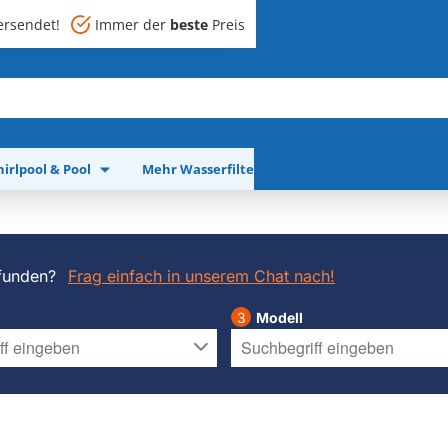
rsendet!
Immer der
beste
Preis
irlpool & Pool
Mehr Wasserfilter
Mehr Geräte
funden?
Frag einfach in unserem Chat nach!
Modell