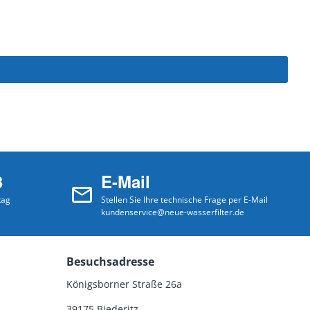
3
E-Mail
tag
Stellen Sie Ihre technische Frage per E-Mail
kundenservice@neue-wasserfilter.de
Besuchsadresse
Königsborner Straße 26a
39175 Biederitz