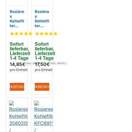
Rosière
Rosière
s
s
Kohlefil
Kohlefil
ter
ter
35602
KFC69
048 /
07 /
KFC69
35602
Sofort 
Sofort 
05
050
lieferbar, 
lieferbar, 
Lieferzeit 
Lieferzeit 
1-4 Tage
1-4 Tage
14,85€
17,50€
pro Einheit
pro Einheit
+ WARENKORB
+ WARENKORB