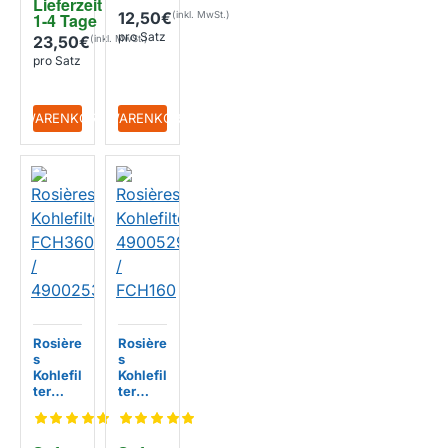
Lieferzeit 
k)
12,50€
1-4 Tage
pro Satz
23,50€
pro Satz
+ WARENKORB
+ WARENKORB
Rosière
Rosière
s
s
Kohlefil
Kohlefil
ter
ter
FCH36
49005
0 /
294 /
49002
FCH16