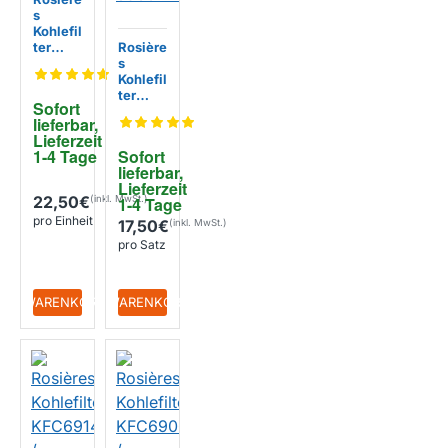
s
Kohlefil
ter
Rosière
KFC691
s
0 /
Kohlefil
35602
ter
Sofort 
053
49029
lieferbar, 
817 /
Lieferzeit 
KFC69
1-4 Tage
Sofort 
52 /
lieferbar, 
356022
Lieferzeit 
79
22,50€
1-4 Tage
pro Einheit
17,50€
pro Satz
+ WARENKORB
+ WARENKORB