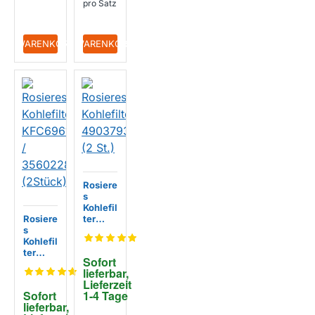
pro Satz
+ WARENKORB
+ WARENKORB
Rosiere
s
Kohlefil
Rosiere
ter
s
49037
Kohlefil
930 (2
ter
St.)
Sofort 
KFC69
lieferbar, 
61 /
Lieferzeit 
356022
Sofort 
1-4 Tage
88
lieferbar, 
(2Stüc