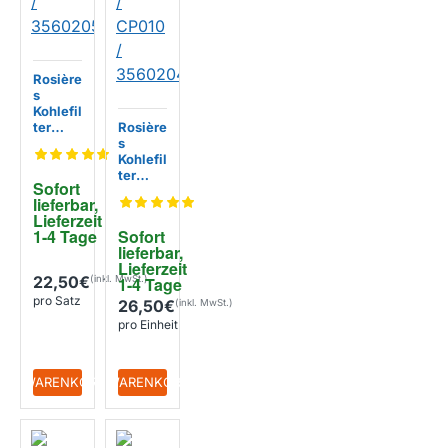
Rosière
s
Kohlefil
ter
Rosière
KFC691
s
4 /
Kohlefil
35602
ter
Sofort 
057
KFC69
lieferbar, 
06 /
Lieferzeit 
CP010
1-4 Tage
Sofort 
/
lieferbar, 
35602
Lieferzeit 
049
22,50€
1-4 Tage
pro Satz
26,50€
pro Einheit
+ WARENKORB
+ WARENKORB