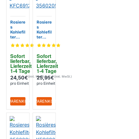
Rosiere
Rosiere
s
s
Kohlefil
Kohlefil
ter
ter
35602
KFC691
055 /
1 /
KFC691
35602
Sofort 
Sofort 
2
054
lieferbar, 
lieferbar, 
Lieferzeit 
Lieferzeit 
1-4 Tage
1-4 Tage
24,50€
25,95€
pro Einheit
pro Einheit
+ WARENKORB
+ WARENKORB