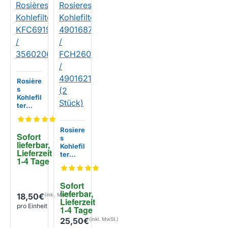
Rosière
s
Kohlefil
ter
KFC691
9 /
35602
Rosiere
Sofort 
062
s
lieferbar, 
Kohlefil
Lieferzeit 
ter
1-4 Tage
490168
77 /
FCH26
Sofort 
0 /
lieferbar, 
490162
18,50€
Lieferzeit 
15 (2
pro Einheit
1-4 Tage
Stück)
25,50€