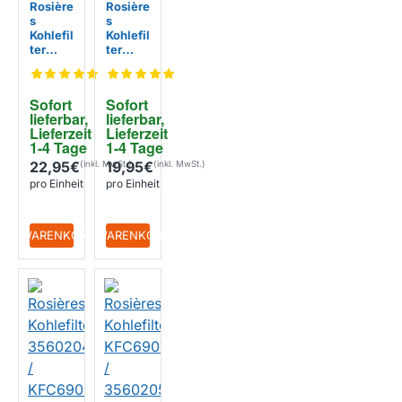
Rosière
Rosière
s
s
Kohlefil
Kohlefil
ter
ter
KFC69
35602
08 /
052 /
35602
KFC69
Sofort 
Sofort 
051
09
lieferbar, 
lieferbar, 
Lieferzeit 
Lieferzeit 
1-4 Tage
1-4 Tage
22,95€
19,95€
pro Einheit
pro Einheit
+ WARENKORB
+ WARENKORB