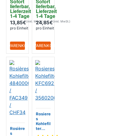
Sofort 
Sofort 
532
0
lieferbar, 
lieferbar, 
Lieferzeit 
Lieferzeit 
1-4 Tage
1-4 Tage
13,85€
24,85€
pro Einheit
pro Einheit
+ WARENKORB
+ WARENKORB
Rosiere
s
Kohlefil
Rosière
ter
s
KFC69