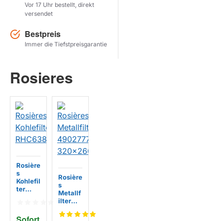
Vor 17 Uhr bestellt, direkt
versendet
Herstel zoekopdracht
Bestpreis
PRODUKTE ANZEIGEN
Immer die Tiefstpreisgarantie
Rosieres
Rosière
s
Rosière
Kohlefil
s
ter
Metallf
RHC63
ilter
8/1ING
49027
G
776
Sofort 