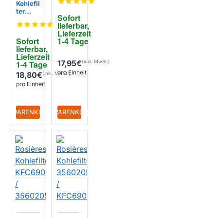
Kohlefil
20 /
ter
35602
Sofort 
48400
063
lieferbar, 
000861
Lieferzeit 
0 /
Sofort 
1-4 Tage
FAC34
lieferbar, 
9 /
Lieferzeit 
CHF34
17,95€
1-4 Tage
pro Einheit
18,80€
pro Einheit
+ WARENKORB
+ WARENKORB