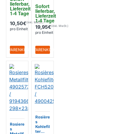
320x2
lieferbar, 
Sofort 
60x9m
Lieferzeit 
lieferbar, 
m
1-4 Tage
Lieferzeit 
1-4 Tage
10,50€
19,95€
pro Einheit
pro Einheit
+ WARENKORB
+ WARENKORB
Rosière
s
Rosiere
Kohlefil
s
ter
Metallf