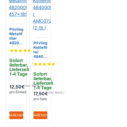
Privileg
Metallf
ilter
48200
Privileg
00097
Kohlefil
55
ter
457x18
48400
Sofort 
5x8mm
00088
lieferbar, 
24 /
Lieferzeit 
AMC07
1-4 Tage
Sofort 
2 (2
lieferbar, 
St.)
Lieferzeit 
12,50€
1-4 Tage
pro Einheit
17,50€
pro Satz
+ WARENKORB
+ WARENKORB