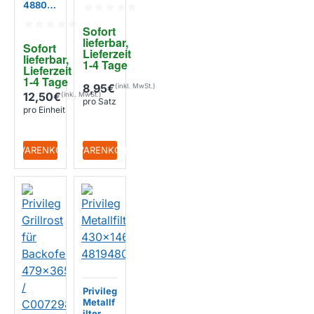
48800
Stück)
086132
1 /
Sofort 
C0086
lieferbar, 
Sofort 
1321
Lieferzeit 
lieferbar, 
457x18
1-4 Tage
Lieferzeit 
5x8mm
1-4 Tage
8,95€
12,50€
pro Satz
pro Einheit
+ WARENKORB
+ WARENKORB
Privileg
Metallf
ilter