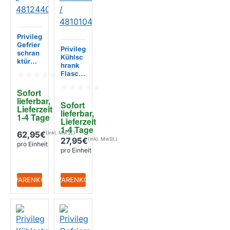
Privileg
Gefrier
Privileg
schran
Kühlsc
ktür
hrank
525x16
Flasch
0mm /
enabla
481244
ge
Sofort 
06930
440x1
lieferbar, 
8
Sofort 
05mm /
Lieferzeit 
lieferbar, 
481010
1-4 Tage
Lieferzeit 
471454
1-4 Tage
62,95€
27,95€
pro Einheit
pro Einheit
+ WARENKORB
+ WARENKORB