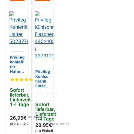
Privileg
Kohlefil
ter-
Halter
Privileg
502377
Kühlsc
95005
hrank
Flasch
Sofort 
entable
lieferbar, 
tt
Lieferzeit 
440x1
1-4 Tage
Sofort 
05mm /
lieferbar, 
227310
Lieferzeit 
9104
26,95€
1-4 Tage
pro Einheit
28,95€
pro Einheit