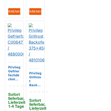
+ WARENKORB
+ WARENKORB
Privileg
Gefrier
Privileg
fachde
Grillros
ckel
t
C0064
Backof
7781 /
en
48800
375x4
Sofort 
06477
50mm /
lieferbar, 
81
Sofort 
481010
Lieferzeit 
lieferbar, 
635612
1-4 Tage
Lieferzeit 