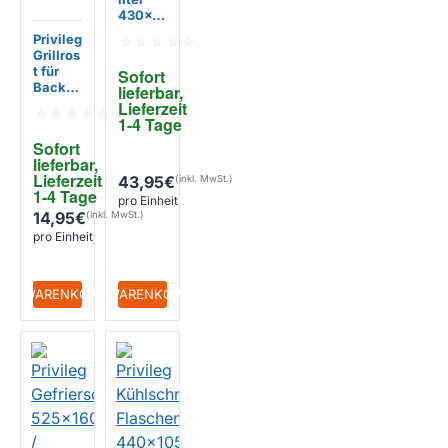
430x1
46mm
Privileg
481948
Grillros
04828
t für
Sofort 
7
Backof
lieferbar, 
en
Lieferzeit 
479x3
1-4 Tage
65mm /
Sofort 
C0072
lieferbar, 
9819
Lieferzeit 
43,95€
1-4 Tage
pro Einheit
14,95€
pro Einheit
+ WARENKORB
+ WARENKORB