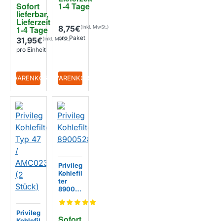
Sofort 
1-4 Tage
40 mm
lieferbar, 
224611
Lieferzeit 
3100
8,75€
1-4 Tage
pro Paket
31,95€
pro Einheit
+ WARENKORB
+ WARENKORB
Privileg
Kohlefil
ter
89005
286
Privileg
Sofort 
Kohlefil