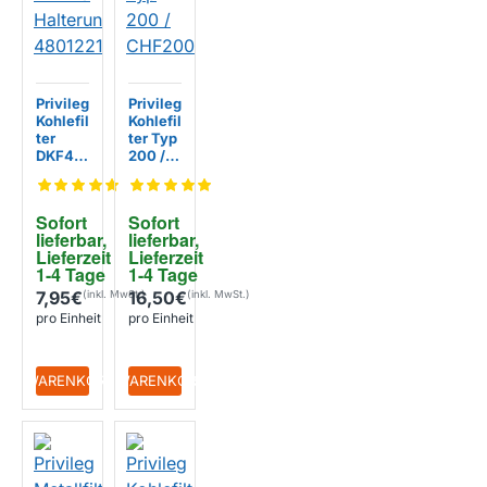
Privileg
Privileg
Kohlefil
Kohlefil
ter
ter Typ
DKF43
200 /
Halteru
CHF20
ng
0/1
480122
Sofort 
Sofort 
101279
lieferbar, 
lieferbar, 
Lieferzeit 
Lieferzeit 
1-4 Tage
1-4 Tage
7,95€
16,50€
pro Einheit
pro Einheit
+ WARENKORB
+ WARENKORB