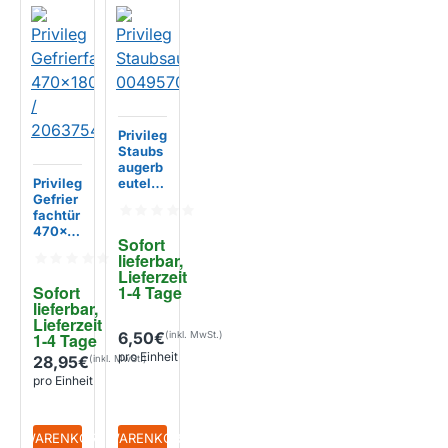
Privileg
Staubs
augerb
Privileg
eutelha
Gefrier
lter
fachtür
00495
470x18
701
Sofort 
0mm /
lieferbar, 
206375
Lieferzeit 
4028
Sofort 
1-4 Tage
lieferbar, 
Lieferzeit 
6,50€
1-4 Tage
pro Einheit
28,95€
pro Einheit
+ WARENKORB
+ WARENKORB