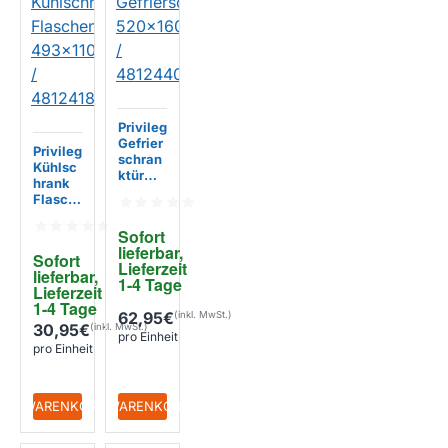
Privileg
Gefrier
Privileg
schran
Kühlsc
ktür
hrank
520x16
Flasch
0mm /
enabla
481244
ge
Sofort 
06938
493x11
lieferbar, 
4
Sofort 
0mm /
Lieferzeit 
lieferbar, 
481241
1-4 Tage
Lieferzeit 
829927
1-4 Tage
62,95€
30,95€
pro Einheit
pro Einheit
+ WARENKORB
+ WARENKORB