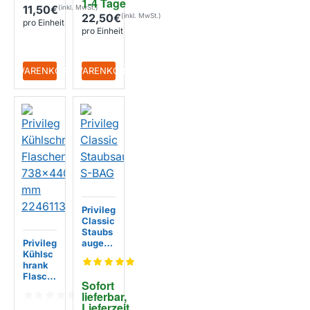
1-4 Tage
11,50€
22,50€
pro Einheit
pro Einheit
+ WARENKORB
+ WARENKORB
Privileg
Classic
Staubs
Privileg
augerb
Kühlsc
eutel
hrank
S-BAG
Flasch
Sofort 
enabla
lieferbar, 
ge
Lieferzeit 
738x4