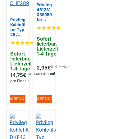
Privileg
481231
038959
Privileg
für
Kohlefil
Halter
ter Typ
DKF43
28 /
Sofort 
CHF28/
lieferbar, 
1 /
Lieferzeit 
CHF28
Sofort 
1-4 Tage
9B
lieferbar, 
Lieferzeit 
2,95€
1-4 Tage
pro Einheit
14,75€
pro Einheit
+ WARENKORB
+ WARENKORB