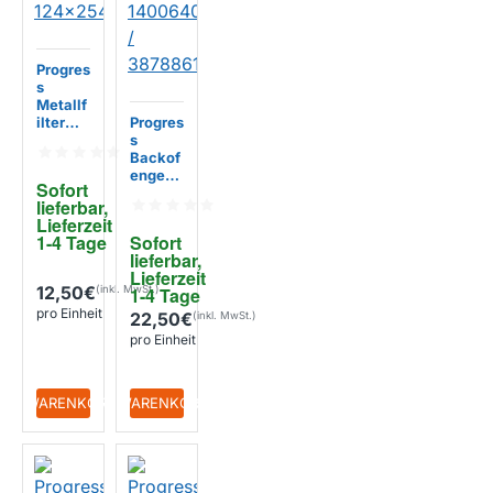
Progres
s
Metallf
ilter
Progres
40553
s
48199
Backof
124x25
engest
Sofort 
4x8m
ell
lieferbar, 
m
465x3
Lieferzeit 
85mm
1-4 Tage
Sofort 
14006
lieferbar, 
40060
Lieferzeit 
12 /
12,50€
1-4 Tage
387886
pro Einheit
1016
22,50€
pro Einheit
+ WARENKORB
+ WARENKORB