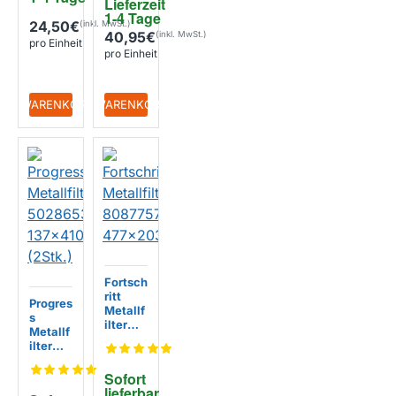
Lieferzeit 
1-4 Tage
24,50€
40,95€
pro Einheit
pro Einheit
+ WARENKORB
+ WARENKORB
Fortsch
ritt
Progres
Metallf
s
ilter
Metallf
808775
ilter
74
502865
477x2
34008
Sofort 
03x8m
137x41
lieferbar, 
m