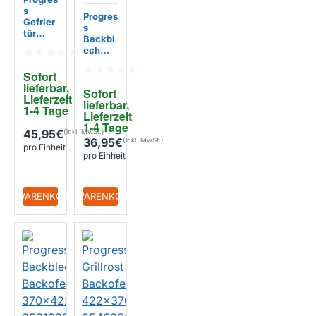
s
Progres
Gefrier
s
tür
Backbl
446x3
ech
29mm /
Backof
225124
en
Sofort 
6373
385x4
lieferbar, 
Sofort 
65mm /
Lieferzeit 
lieferbar, 
353245
1-4 Tage
Lieferzeit 
8043
1-4 Tage
45,95€
36,95€
pro Einheit
pro Einheit
+ WARENKORB
+ WARENKORB