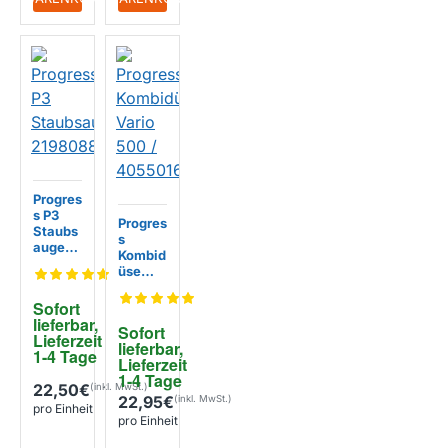
Progres
s P3
Progres
Staubs
s
augers
Kombid
chlauc
üse
h
Vario
219808
500 /
Sofort 
8144
405501
lieferbar, 
Sofort 
6945
Lieferzeit 
lieferbar, 
1-4 Tage
Lieferzeit 
1-4 Tage
22,50€
22,95€
pro Einheit
pro Einheit