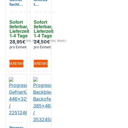
fachtür
t
470x18
Backof
0mm /
en
206375
423x3
Sofort 
Sofort 
4028
44mm
lieferbar, 
lieferbar, 
354622
Lieferzeit 
Lieferzeit 
0033
1-4 Tage
1-4 Tage
28,95€
24,50€
pro Einheit
pro Einheit
+ WARENKORB
+ WARENKORB
Progres