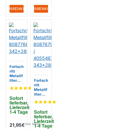
+ WARENKORB
+ WARENKORB
Fortsch
ritt
Metallf
ilter
Fortsch
808776
ritt
65
Metallf
342x2
ilter
Sofort 
85x8m
808767
lieferbar, 
m
90 /
Lieferzeit 
40554
1-4 Tage
Sofort 
67700
lieferbar, 
343x2
Lieferzeit 
85mm
21,95€
1-4 Tage