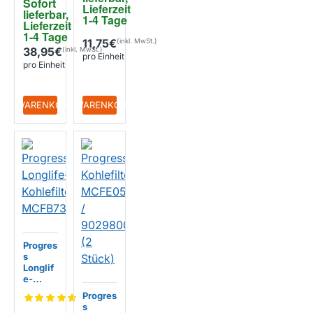
Sofort 
0mm
Lieferzeit 
lieferbar, 
(2Stk.)
1-4 Tage
Lieferzeit 
1-4 Tage
11,75€
38,95€
pro Einheit
pro Einheit
+ WARENKORB
+ WARENKORB
Progres
s
Longlif
e-
Kohlefil
Progres
ter
s
MCFB7