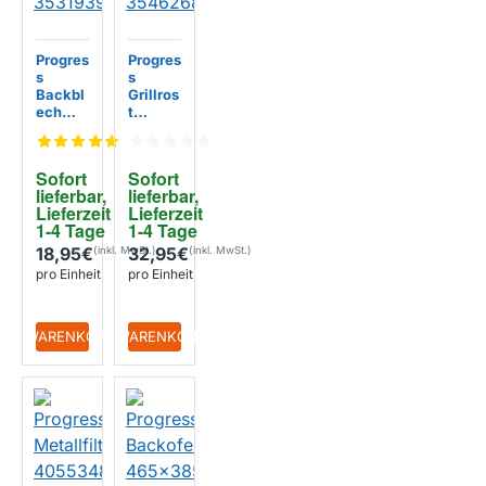
Progres
Progres
s
s
Backbl
Grillros
ech
t
Backof
Backof
en
en
370x4
422x3
Sofort 
Sofort 
22mm
70mm
lieferbar, 
lieferbar, 
353193
354626
Lieferzeit 
Lieferzeit 
9233
8032
1-4 Tage
1-4 Tage
18,95€
32,95€
pro Einheit
pro Einheit
+ WARENKORB
+ WARENKORB