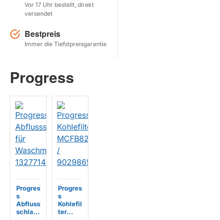
Vor 17 Uhr bestellt, direkt
versendet
Herstel zoekopdracht
Bestpreis
PRODUKTE ANZEIGEN
Immer die Tiefstpreisgarantie
Progress
Progres
Progres
s
s
Abfluss
Kohlefil
schlau
ter
ch für
MCFB8