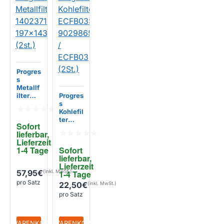
Progres
s
Metallf
ilter
Progres
140237
s
131010
Kohlefil
197x14
ter
Sofort 
3mm
ECFB0
lieferbar, 
(2st.)
3ST
Lieferzeit 
902986
1-4 Tage
Sofort 
5749 /
lieferbar, 
ECFB0
Lieferzeit 
3 (2St.)
57,95€
1-4 Tage
pro Satz
22,50€
pro Satz
+ WARENKORB
+ WARENKORB