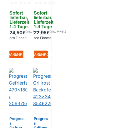
Wasch
2ST /
maschi
902986
Sofort 
Sofort 
ne
5806
lieferbar, 
lieferbar, 
132771
Lieferzeit 
Lieferzeit 
4109
1-4 Tage
1-4 Tage
24,50€
22,95€
pro Einheit
pro Einheit
+ WARENKORB
+ WARENKORB
Progres
Progres
s
s
Gefrier
Grillros