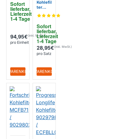
Kohlefil
Sofort 
3
ter
lieferbar, 
MCFE0
Lieferzeit 
5 /
1-4 Tage
90298
Sofort 
00498
lieferbar, 
(2
Lieferzeit 
94,95€
Stück)
1-4 Tage
pro Einheit
28,95€
pro Satz
+ WARENKORB
+ WARENKORB