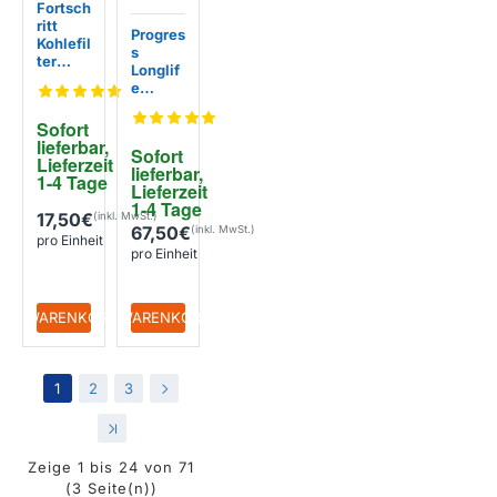
Fortsch
ritt
Progres
Kohlefil
s
ter
Longlif
MCFB7
e
1 /
Kohlefil
90298
ter
Sofort 
02817
902979
lieferbar, 
Sofort 
8791 /
Lieferzeit 
lieferbar, 
ECFBLL
1-4 Tage
Lieferzeit 
02
1-4 Tage
17,50€
67,50€
pro Einheit
pro Einheit
+ WARENKORB
+ WARENKORB
1
2
3
>
>|
Zeige 1 bis 24 von 71
(3 Seite(n))