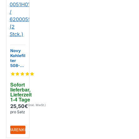
Novy
Kohlefil
ter
508-
90075
2 /
0051H
Sofort 
0100 /
lieferbar, 
62000
Lieferzeit 
55 (2
1-4 Tage
Stck.)
25,50€
pro Satz
+ WARENKORB