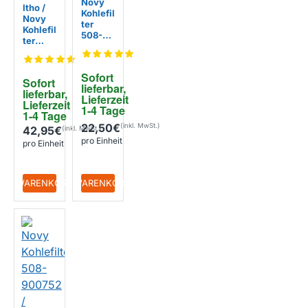
Novy
Itho /
Kohlefil
Novy
ter
Kohlefil
508-
ter
90076
508-
0
90075
8
Sofort 
Sofort 
lieferbar, 
lieferbar, 
Lieferzeit 
Lieferzeit 
1-4 Tage
1-4 Tage
22,50€
42,95€
pro Einheit
pro Einheit
+ WARENKORB
+ WARENKORB