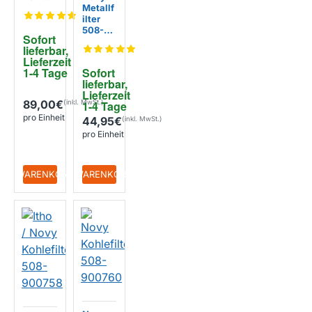
ter
Metallf
66240
ilter
0
508-
Sofort 
9008 /
lieferbar, 
62000
Lieferzeit 
20
1-4 Tage
Sofort 
315x27
lieferbar, 
0x9mm
Lieferzeit 
89,00€
1-4 Tage
pro Einheit
44,95€
pro Einheit
+ WARENKORB
+ WARENKORB